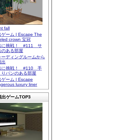
t fall
ゲーム | Escape The
eled crown 宝冠
出に挑戦！ #111 サ
缶のある部屋
レーディングルームから
脱出
出に挑戦！ #110 手
くりパンのある部屋
ゲーム | Escape
gerous luxury liner
出ゲームTOP3