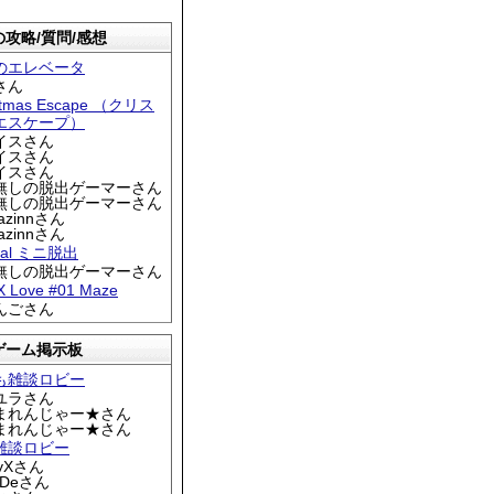
攻略/質問/感想
のエレベータ
さん
stmas Escape （クリス
エスケープ）
アイスさん
アイスさん
アイスさん
名無しの脱出ゲーマーさん
名無しの脱出ゲーマーさん
iazinnさん
iazinnさん
tral ミニ脱出
名無しの脱出ゲーマーさん
 X Love #01 Maze
りんごさん
ゲーム掲示板
も雑談ロビー
カユラさん
くまれんじゃー★さん
くまれんじゃー★さん
雑談ロビー
EyXさん
DDeさん