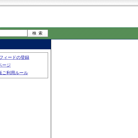
S フィードの登録
ページ
板ご利用ルール