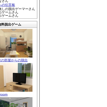
なさん
への伝言板
名無しの脱出ゲーマーさん
脱出ゲームさん
脱出ゲームさん
無料脱出ゲーム
達の部屋からの脱出
room