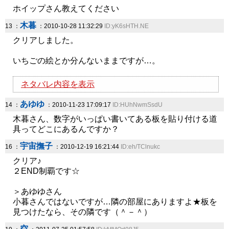
ホイップさん教えてください
木暮
13 ：
：2010-10-28 11:32:29
ID:yK6sHTH.NE
クリアしました。
いちごの絵とか分んないままですが…。
ネタバレ内容を表示
あゆゆ
14 ：
：2010-11-23 17:09:17
ID:HUhNwmSsdU
木暮さん、数字がいっぱい書いてある板を貼り付ける道
具ってどこにあるんですか？
宇宙撫子
16 ：
：2010-12-19 16:21:44
ID:eh/TClnukc
クリア♪
２END制覇です☆
＞あゆゆさん
小暮さんではないですが…隣の部屋にありますよ★板を
見つけたなら、その隣です（＾－＾）
空