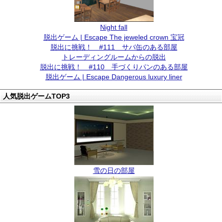
Night fall
脱出ゲーム | Escape The jeweled crown 宝冠
脱出に挑戦！ #111 サバ缶のある部屋
トレーディングルームからの脱出
脱出に挑戦！ #110 手づくりパンのある部屋
脱出ゲーム | Escape Dangerous luxury liner
人気脱出ゲームTOP3
雪の日の部屋