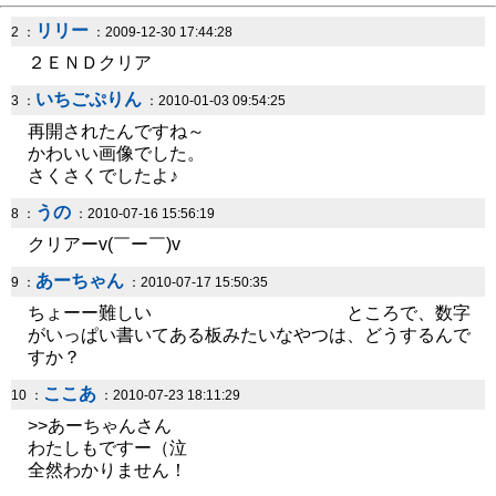
リリー
2 ：
：2009-12-30 17:44:28
２ＥＮＤクリア
いちごぷりん
3 ：
：2010-01-03 09:54:25
再開されたんですね～
かわいい画像でした。
さくさくでしたよ♪
うの
8 ：
：2010-07-16 15:56:19
クリアーv(￣ー￣)v
あーちゃん
9 ：
：2010-07-17 15:50:35
ちょーー難しい ところで、数字
がいっぱい書いてある板みたいなやつは、どうするんで
すか？
ここあ
10 ：
：2010-07-23 18:11:29
>>あーちゃんさん
わたしもですー（泣
全然わかりません！