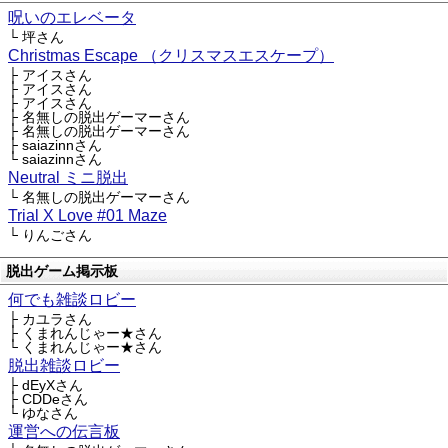
呪いのエレベータ
└ 坪さん
Christmas Escape （クリスマスエスケープ）
├ アイスさん
├ アイスさん
├ アイスさん
├ 名無しの脱出ゲーマーさん
├ 名無しの脱出ゲーマーさん
├ saiazinnさん
└ saiazinnさん
Neutral ミニ脱出
└ 名無しの脱出ゲーマーさん
Trial X Love #01 Maze
└ りんごさん
脱出ゲーム掲示板
何でも雑談ロビー
├ カユラさん
├ くまれんじゃー★さん
└ くまれんじゃー★さん
脱出雑談ロビー
├ dEyXさん
├ CDDeさん
└ ゆなさん
運営への伝言板