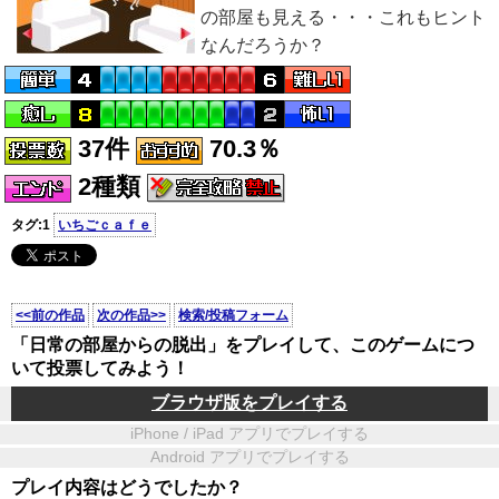
の部屋も見える・・・これもヒント
なんだろうか？
37件
70.3％
2種類
タグ:1
いちごｃａｆｅ
<<前の作品
次の作品>>
検索/投稿フォーム
「日常の部屋からの脱出」をプレイして、このゲームにつ
いて投票してみよう！
ブラウザ版をプレイする
iPhone / iPad アプリでプレイする
Android アプリでプレイする
プレイ内容はどうでしたか？