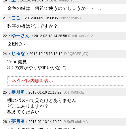
19 ：
：2011-07-25 01:57:58
ID:kMMQd98J5.
金色の鍵は、何処で使うのでしょうか・・・。
ここ
21 ：
：2012-03-09 13:33:35
ID:ilcngMvKvY
数字の板はどこですか？
ゆーさん
22 ：
：2012-03-13 14:28:58
ID:mtHwnGsC.2
２END～
じゅな
24 ：
：2012-10-15 13:18:12
ID:9Q5CEF.gZQ
2end発見
3Ｄの方がやりやすいかな^^;
ネタバレ内容を表示
夢月❦
25 ：
：2013-01-10 21:17:22
ID:j1rKd0hcfE
棚のパスって見たけどありません
どこにありますか？
教えてください。
夢月❦
26 ：
：2013-01-13 14:19:29
ID:ScELuioNMA