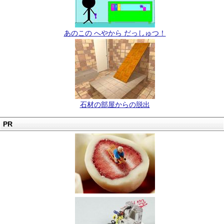
あのこの へやから だっしゅつ！
石材の部屋からの脱出
PR