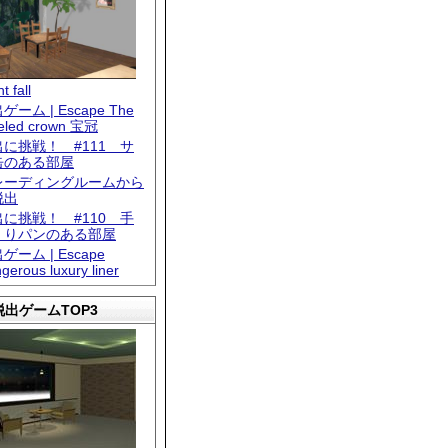
t fall
ゲーム | Escape The
eled crown 宝冠
出に挑戦！ #111 サ
缶のある部屋
レーディングルームから
脱出
出に挑戦！ #110 手
くりパンのある部屋
ゲーム | Escape
gerous luxury liner
出ゲームTOP3