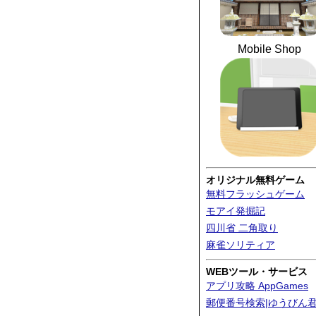
Mobile Shop
オリジナル無料ゲーム
無料フラッシュゲーム
モアイ発掘記
四川省 二角取り
麻雀ソリティア
WEBツール・サービス
アプリ攻略 AppGames
郵便番号検索|ゆうびん