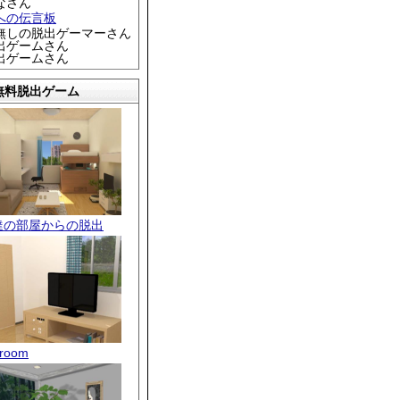
なさん
への伝言板
名無しの脱出ゲーマーさん
脱出ゲームさん
脱出ゲームさん
無料脱出ゲーム
達の部屋からの脱出
room