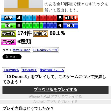
のある全10部屋で様々なギミックを
解いて脱出しよう。
174件
89.1％
6種類
タグ:1
MiyaB Flash
10 Doorsシリーズ
<<前の作品
次の作品>>
検索/投稿フォーム
「10 Doors 3」をプレイして、このゲームについて投票し
てみよう！
ブラウザ版をプレイする
iPhone / iPad アプリでプレイする
Android アプリでプレイする
プレイ内容はどうでしたか？