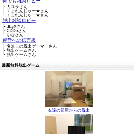
何でも雑談ロビー
├ カユラさん
├ くまれんじゃー★さん
└ くまれんじゃー★さん
脱出雑談ロビー
├ dEyXさん
├ CDDeさん
└ ゆなさん
運営への伝言板
├ 名無しの脱出ゲーマーさん
├ 脱出ゲームさん
└ 脱出ゲームさん
最新無料脱出ゲーム
友達の部屋からの脱出