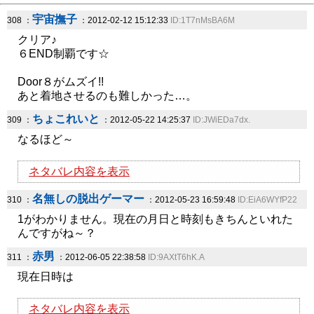
宇宙撫子
308 ：
：2012-02-12 15:12:33
ID:1T7nMsBA6M
クリア♪
６END制覇です☆
Door８がムズイ!!
あと着地させるのも難しかった…。
ちょこれいと
309 ：
：2012-05-22 14:25:37
ID:JWiEDa7dx.
なるほど～
ネタバレ内容を表示
名無しの脱出ゲーマー
310 ：
：2012-05-23 16:59:48
ID:EiA6WYfP22
1がわかりません。現在の月日と時刻もきちんといれた
んですがね～？
赤男
311 ：
：2012-06-05 22:38:58
ID:9AXtT6hK.A
現在日時は
ネタバレ内容を表示