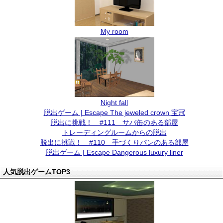
My room
Night fall
脱出ゲーム | Escape The jeweled crown 宝冠
脱出に挑戦！ #111 サバ缶のある部屋
トレーディングルームからの脱出
脱出に挑戦！ #110 手づくりパンのある部屋
脱出ゲーム | Escape Dangerous luxury liner
人気脱出ゲームTOP3