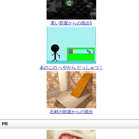
黒い部屋からの脱出5
あのこの へやから だっしゅつ！
石材の部屋からの脱出
PR