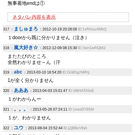
無事着地endは①
ネタバレ内容を表示
ましゅまろ
317 ：
：2012-10-19 20:28:06
ID:1vRmuu4MbQ
１doorから既に分かりません（泣き）
嵐大好き☆
318 ：
：2012-12-09 08:15:30
ID:3wn1wRQk82
またたびのところ
全然わかりませ～ん（汗
abc
319 ：
：2013-03-10 16:54:20
ID:GGB5g2MIPg
1が全く分かりません
あああ
320 ：
：2013-04-03 15:01:47
ID:Vt8HATA5eE
１がわからんー
。。。
321 ：
：2013-05-26 07:24:11
ID:1eas0lY85M
１が、わかりません
ユウ
322 ：
：2013-08-04 15:52:44
ID:jZjBBeV9yk