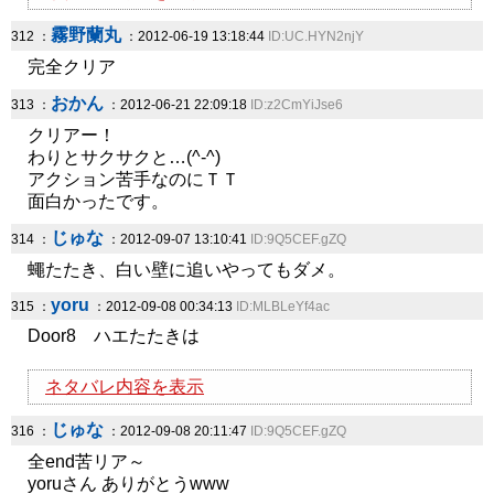
霧野蘭丸
312 ：
：2012-06-19 13:18:44
ID:UC.HYN2njY
完全クリア
おかん
313 ：
：2012-06-21 22:09:18
ID:z2CmYiJse6
クリアー！
わりとサクサクと…(^-^)
アクション苦手なのにＴＴ
面白かったです。
じゅな
314 ：
：2012-09-07 13:10:41
ID:9Q5CEF.gZQ
蠅たたき、白い壁に追いやってもダメ。
yoru
315 ：
：2012-09-08 00:34:13
ID:MLBLeYf4ac
Door8 ハエたたきは
ネタバレ内容を表示
じゅな
316 ：
：2012-09-08 20:11:47
ID:9Q5CEF.gZQ
全end苦リア～
yoruさん ありがとうwww