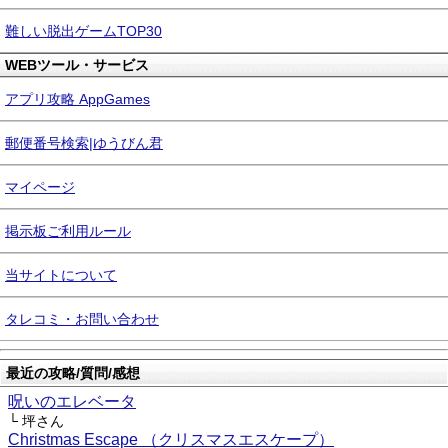
難しい脱出ゲームTOP30
WEBツール・サービス
アプリ攻略 AppGames
郵便番号検索|ゆうびん君
マイページ
掲示板ご利用ルール
当サイトについて
タレコミ・お問い合わせ
最近の攻略/質問/感想
呪いのエレベータ
└ 坪さん
Christmas Escape （クリスマスエスケープ）