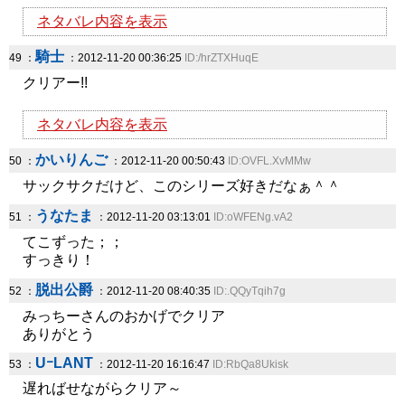
ネタバレ内容を表示
騎士
49 ：
：2012-11-20 00:36:25
ID:/hrZTXHuqE
クリアー!!
ネタバレ内容を表示
かいりんご
50 ：
：2012-11-20 00:50:43
ID:OVFL.XvMMw
サックサクだけど、このシリーズ好きだなぁ＾＾
うなたま
51 ：
：2012-11-20 03:13:01
ID:oWFENg.vA2
てこずった；；
すっきり！
脱出公爵
52 ：
：2012-11-20 08:40:35
ID:.QQyTqih7g
みっちーさんのおかげでクリア
ありがとう
UｰLANT
53 ：
：2012-11-20 16:16:47
ID:RbQa8Ukisk
遅ればせながらクリア～