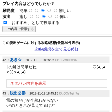
プレイ内容はどうでしたか？
難易度
簡単
難しい
演出
癒し
怖い
「おすすめ」として投票する
この脱出ゲームに対する攻略/感想(最新20件表示)
攻略/感想を全て見る(61)
あき☆
42 ：
：2012-11-19 18:25:06
ID:lBG/mHSwx6
∥の鍵は簡単だね ♡(◕‿◕
ｏ)(ｏ◕‿◕)
ネタバレ内容を表示
脱出公爵
43 ：
：2012-11-19 18:45:15
ID:.QQyTqih7g
雷の額だけが全然わからない
○×のとき△が見えてるけど