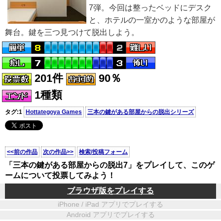
7弾。今回は整ったベッドにデスク
と、ホテルの一室かのような部屋が
舞台。鍵を三つ見つけて脱出しよう。
201件
90％
1種類
タグ:1
Hottategoya Games
三本の鍵がある部屋からの脱出シリーズ
<<前の作品
次の作品>>
検索/投稿フォーム
「三本の鍵がある部屋からの脱出7」をプレイして、このゲ
ームについて投票してみよう！
ブラウザ版をプレイする
iPhone / iPad アプリでプレイする
Android アプリでプレイする