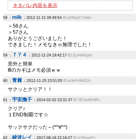
ネタバレ内容を表示
milk
58 ：
：2012-11-21 09:49:54
ID:aONlqX71Ww
＞56さん
＞57さん
ありがとうございました！
できました！メモなきゃ無理でした！
７７４
59 ：
：2012-11-24 19:42:17
ID:3jJr4wKp6c
意外と簡単
Ⅲのカギはメモ必須ｗｗ
青棘
60 ：
：2012-11-25 23:51:05
ID:w3eFV64D2c
サクッとクリア！！
宇宙撫子
61 ：
：2014-02-02 23:31:37
ID:TEUtoRPdFs
クリア♪
１END制覇です☆
サックサクだった～(*^∀^*)
綾波レイ
62 ：
：2017-08-18 22:16:27
ID:zI.RxvgIYc