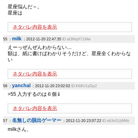
星座悩んだ～。
星座は
ネタバレ内容を表示
milk
55 ：
：2012-11-20 22:47:35
ID:aONlqX71Ww
えーっぜんぜんわからない…
額は、紙に書けばわかりそうだけど、星座全くわからな
い
ネタバレ内容を表示
yanchal
56 ：
：2012-11-20 23:02:02
ID:K68U1yDjy2
>55 入力するのは６個⇓
ネタバレ内容を表示
名無しの脱出ゲーマー
57 ：
：2012-11-20 23:07:22
ID:xb3vG1jWMo
milkさん、