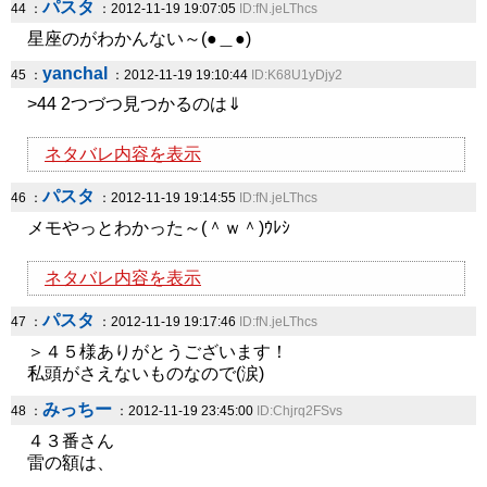
パスタ
44 ：
：2012-11-19 19:07:05
ID:fN.jeLThcs
星座のがわかんない～(●＿●)
yanchal
45 ：
：2012-11-19 19:10:44
ID:K68U1yDjy2
>44 2つづつ見つかるのは⇓
ネタバレ内容を表示
パスタ
46 ：
：2012-11-19 19:14:55
ID:fN.jeLThcs
メモやっとわかった～(＾ｗ＾)ｳﾚｼ
ネタバレ内容を表示
パスタ
47 ：
：2012-11-19 19:17:46
ID:fN.jeLThcs
＞４５様ありがとうございます！
私頭がさえないものなので(涙)
みっちー
48 ：
：2012-11-19 23:45:00
ID:Chjrq2FSvs
４３番さん
雷の額は、