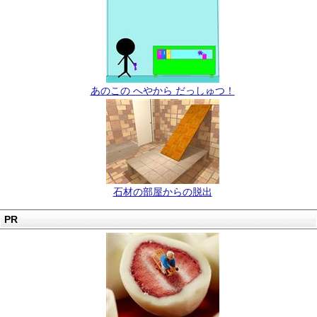
あのこの へやから だっしゅつ！
石材の部屋からの脱出
PR