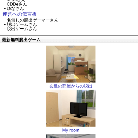
├ CDDeさん
└ ゆなさん
運営への伝言板
├ 名無しの脱出ゲーマーさん
├ 脱出ゲームさん
└ 脱出ゲームさん
最新無料脱出ゲーム
友達の部屋からの脱出
My room