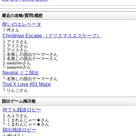
最近の攻略/質問/感想
呪いのエレベータ
└ 坪さん
Christmas Escape （クリスマスエスケープ）
├ アイスさん
├ アイスさん
├ アイスさん
├ 名無しの脱出ゲーマーさん
├ 名無しの脱出ゲーマーさん
├ saiazinnさん
└ saiazinnさん
Neutral ミニ脱出
└ 名無しの脱出ゲーマーさん
Trial X Love #01 Maze
└ りんごさん
脱出ゲーム掲示板
何でも雑談ロビー
├ カユラさん
├ くまれんじゃー★さん
└ くまれんじゃー★さん
脱出雑談ロビー
├ dEyXさん