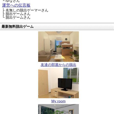
└ ゆなさん
運営への伝言板
├ 名無しの脱出ゲーマーさん
├ 脱出ゲームさん
└ 脱出ゲームさん
最新無料脱出ゲーム
友達の部屋からの脱出
My room