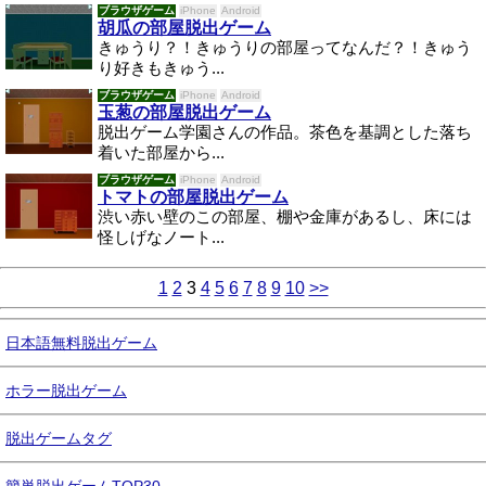
ブラウザゲーム
iPhone
Android
胡瓜の部屋脱出ゲーム
きゅうり？！きゅうりの部屋ってなんだ？！きゅう
り好きもきゅう...
ブラウザゲーム
iPhone
Android
玉葱の部屋脱出ゲーム
脱出ゲーム学園さんの作品。茶色を基調とした落ち
着いた部屋から...
ブラウザゲーム
iPhone
Android
トマトの部屋脱出ゲーム
渋い赤い壁のこの部屋、棚や金庫があるし、床には
怪しげなノート...
1
2
3
4
5
6
7
8
9
10
>>
日本語無料脱出ゲーム
ホラー脱出ゲーム
脱出ゲームタグ