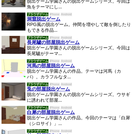
脱出ゲーム学園さんの脱出ゲームシリーズ。今回は
魚をテーマにし...
ブラウザゲーム
iPhone
Android
洞窟脱出ゲーム
RPG風の脱出ゲーム。仲間を増やして敵を倒したり
もできる作品...
ブラウザゲーム
iPhone
Android
長尾驢の部屋脱出ゲーム
脱出ゲーム学園さんの脱出ゲームシリーズ。今回は
長尾驢がテーマ...
ブラウザゲーム
iPhone
Android
河馬の部屋脱出ゲーム
脱出ゲーム学園さんの作品。テーマは河馬（カ
バ）。カラフルなタ...
ブラウザゲーム
iPhone
Android
兎の部屋脱出ゲーム
脱出ゲーム学園さんの脱出ゲームシリーズ。ウサギ
に誘われて部屋...
ブラウザゲーム
iPhone
Android
白犀の部屋脱出ゲーム
脱出ゲーム学園さんの作品。今回のテーマは「白犀
（シロサイ）」...
ブラウザゲーム
iPhone
Android