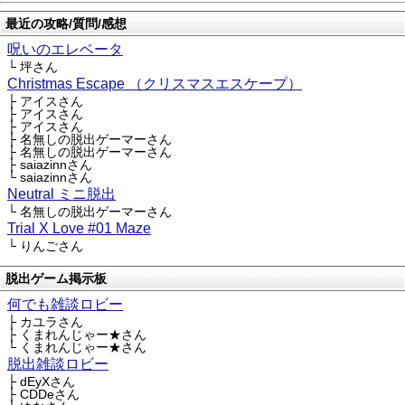
最近の攻略/質問/感想
呪いのエレベータ
└ 坪さん
Christmas Escape （クリスマスエスケープ）
├ アイスさん
├ アイスさん
├ アイスさん
├ 名無しの脱出ゲーマーさん
├ 名無しの脱出ゲーマーさん
├ saiazinnさん
└ saiazinnさん
Neutral ミニ脱出
└ 名無しの脱出ゲーマーさん
Trial X Love #01 Maze
└ りんごさん
脱出ゲーム掲示板
何でも雑談ロビー
├ カユラさん
├ くまれんじゃー★さん
└ くまれんじゃー★さん
脱出雑談ロビー
├ dEyXさん
├ CDDeさん