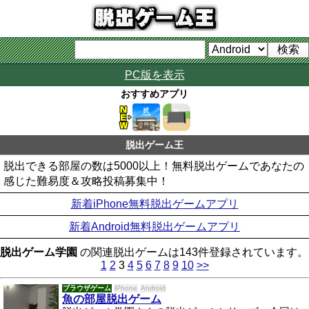
PC版を表示
おすすめアプリ
脱出ゲーム王
脱出できる部屋の数は5000以上！無料脱出ゲームであなたの
感じた難易度＆攻略投稿募集中！
新着iPhone無料脱出ゲームアプリ
新着Android無料脱出ゲームアプリ
脱出ゲーム学園
の関連脱出ゲームは143件登録されています。
1
2
3
4
5
6
7
8
9
10
>>
ブラウザゲーム
iPhone
Android
魚の部屋脱出ゲーム