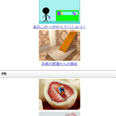
あのこの へやから だっしゅつ！
石材の部屋からの脱出
PR