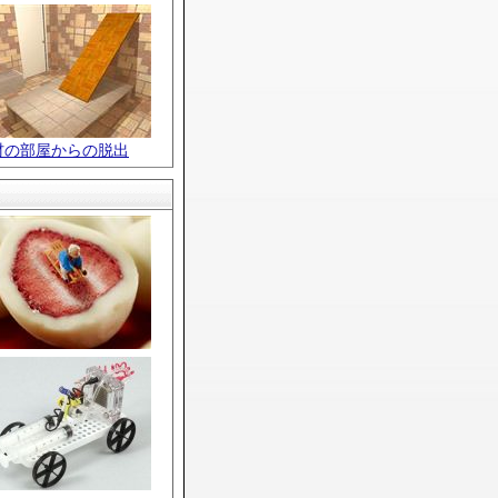
材の部屋からの脱出