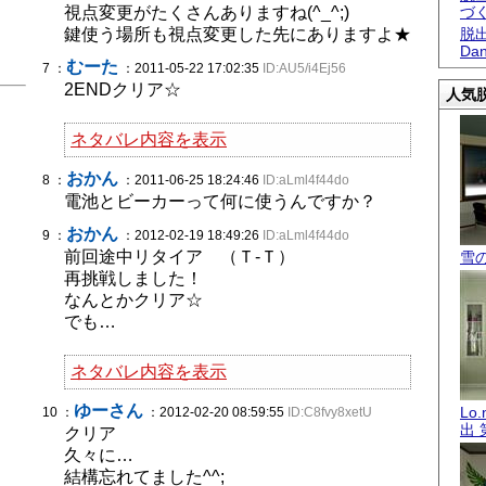
視点変更がたくさんありますね(^_^;)
づ
鍵使う場所も視点変更した先にありますよ★
脱出
Dan
むーた
7 ：
：2011-05-22 17:02:35
ID:AU5/i4Ej56
2ENDクリア☆
人気脱
ネタバレ内容を表示
おかん
8 ：
：2011-06-25 18:24:46
ID:aLml4f44do
電池とビーカーって何に使うんですか？
おかん
9 ：
：2012-02-19 18:49:26
ID:aLml4f44do
前回途中リタイア （Ｔ-Ｔ）
雪
再挑戦しました！
なんとかクリア☆
でも…
ネタバレ内容を表示
ゆーさん
Lo
10 ：
：2012-02-20 08:59:55
ID:C8fvy8xetU
出 
クリア
久々に…
結構忘れてました^^;