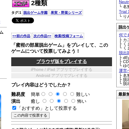
2種類
Neu
└ 
Trial
タグ:1
脱出ゲーム学園
果実・野菜シリーズ
└ 
0
脱出
ム
何で
<<前の作品
次の作品>>
検索/投稿フォーム
├ 
├ 
「蜜柑の部屋脱出ゲーム」をプレイして、この
└ 
ゲームについて投票してみよう！
脱出
├ d
ブラウザ版をプレイする
├ C
└ ゆ
iPhone / iPad アプリでプレイする
運営
Android アプリでプレイする
├ 
├ 
└ 
プレイ内容はどうでしたか？
難易度
簡単
難しい
最新
演出
癒し
怖い
「おすすめ」として投票する