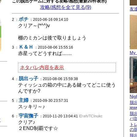
この脱出ゲームに対する攻略/感想(最新20件表示)
攻略/感想を全て見る(9)
友
ポチ
2 ：
：2010-06-16 09:14:10
クリア～(*^^)v
棚のミカンは後で取りましょう
Ｋ＆Ｈ
3 ：
：2010-08-06 15:55:16
My 
赤星ってどうすれば……
ネタバレ内容を表示
脱出っ子
4 ：
：2010-08-06 15:59:38
ティッシュの箱の中にある鍵ってどこに使う
んですか?
Nigh
主婦
5 ：
：2010-09-30 23:57:31
脱出
スッキリ～♪
jew
脱
宇宙撫子
6 ：
：2010-11-20 13:04:41
ID:eh/TClnukc
バ
君
クリア♪
ト
２END制覇です☆
の
脱