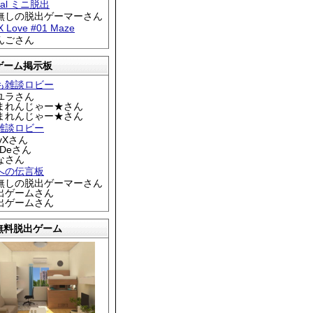
tral ミニ脱出
名無しの脱出ゲーマーさん
 X Love #01 Maze
りんごさん
ゲーム掲示板
も雑談ロビー
カユラさん
くまれんじゃー★さん
くまれんじゃー★さん
雑談ロビー
EyXさん
DDeさん
なさん
への伝言板
名無しの脱出ゲーマーさん
脱出ゲームさん
脱出ゲームさん
無料脱出ゲーム