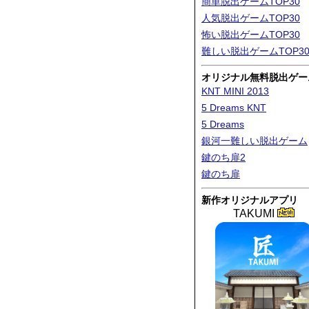
簡単脱出ゲームTOP30
人気脱出ゲームTOP30
怖い脱出ゲームTOP30
難しい脱出ゲームTOP3
オリジナル無料脱出ゲー
KNT MINI 2013
5 Dreams KNT
5 Dreams
銀河一難しい脱出ゲーム
鍵のち扉2
鍵のち扉
新作オリジナルアプリ
TAKUMI