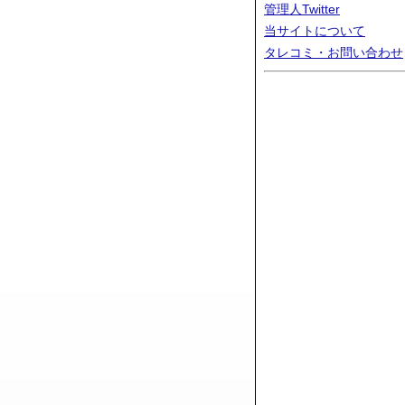
管理人Twitter
当サイトについて
タレコミ・お問い合わせ