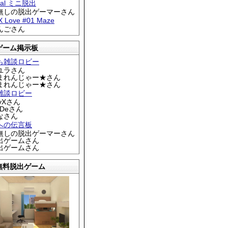
tral ミニ脱出
名無しの脱出ゲーマーさん
 X Love #01 Maze
りんごさん
ゲーム掲示板
も雑談ロビー
カユラさん
くまれんじゃー★さん
くまれんじゃー★さん
雑談ロビー
EyXさん
DDeさん
なさん
への伝言板
名無しの脱出ゲーマーさん
脱出ゲームさん
脱出ゲームさん
無料脱出ゲーム