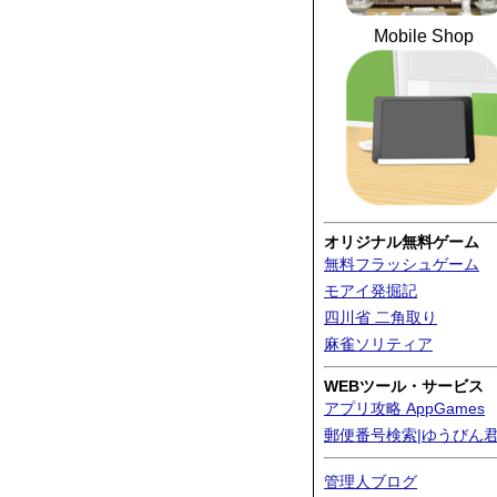
Mobile Shop
オリジナル無料ゲーム
無料フラッシュゲーム
モアイ発掘記
四川省 二角取り
麻雀ソリティア
WEBツール・サービス
アプリ攻略 AppGames
郵便番号検索|ゆうびん
管理人ブログ