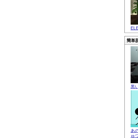
EL
簡単脱
黒
あ
ゅ