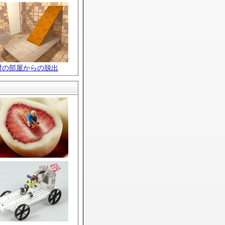
材の部屋からの脱出