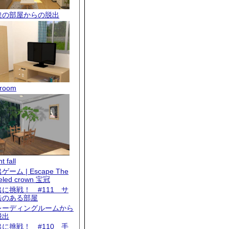
達の部屋からの脱出
room
t fall
ゲーム | Escape The
eled crown 宝冠
出に挑戦！ #111 サ
缶のある部屋
レーディングルームから
脱出
出に挑戦！ #110 手