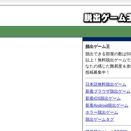
脱出ゲーム王
脱出できる部屋の数は50
以上！無料脱出ゲームで
なたの感じた難易度＆攻
投稿募集中！
日本語無料脱出ゲーム
新着ブラウザ脱出ゲーム
新着iOS脱出ゲーム
新着Android脱出ゲーム
ホラー脱出ゲーム
脱出ゲームタグ