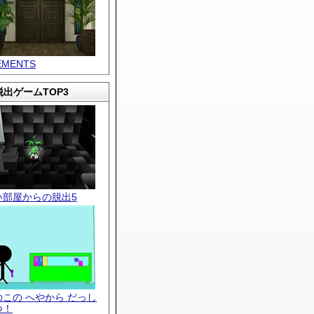
EMENTS
出ゲームTOP3
い部屋からの脱出5
のこの へやから だっし
つ！