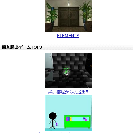
ELEMENTS
簡単脱出ゲームTOP3
黒い部屋からの脱出5