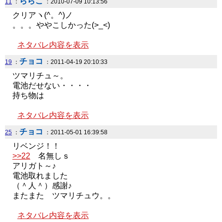
ららこ
11
：
：2010-07-09 10:13:56
クリアヽ(^。^)ノ
。。。ややこしかった(>_<)
ネタバレ内容を表示
チョコ
19
：
：2011-04-19 20:10:33
ツマリチュ～。
電池だせない・・・・
持ち物は
ネタバレ内容を表示
チョコ
25
：
：2011-05-01 16:39:58
リベンジ！！
>>22
名無しｓ
アリガト～♪
電池取れました
（＾人＾）感謝♪
またまた ツマリチュウ。。
ネタバレ内容を表示