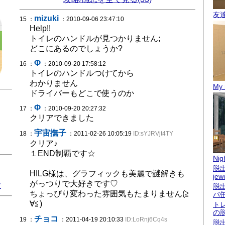
友
mizuki
15 ：
：2010-09-06 23:47:10
Help!!
トイレのハンドルが見つかりません;
どこにあるのでしょうか?
Φ
16 ：
：2010-09-20 17:58:12
トイレのハンドルつけてから
わかりません
My 
ドライバーもどこで使うのか
Φ
17 ：
：2010-09-20 20:27:32
クリアできました
宇宙撫子
18 ：
：2011-02-26 10:05:19
ID:sYJRVjt4TY
クリア♪
１END制覇です☆
Nigh
脱出
HILG様は、グラフィックも美麗で謎解きも
jew
がっつりで大好きです♡
君
脱
ちょっぴり変わった雰囲気もたまりません(≧
バ
∀≦)
ト
の
チョコ
19 ：
：2011-04-19 20:10:33
ID:LoRnj6Cq4s
脱