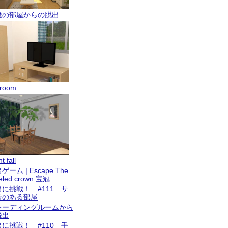
達の部屋からの脱出
room
t fall
ゲーム | Escape The
eled crown 宝冠
出に挑戦！ #111 サ
缶のある部屋
レーディングルームから
脱出
出に挑戦！ #110 手