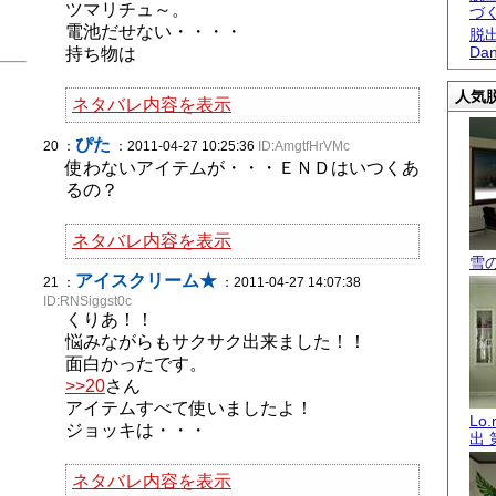
ツマリチュ～。
づ
電池だせない・・・・
脱出
Dan
持ち物は
人気脱
ネタバレ内容を表示
ぴた
20 ：
：2011-04-27 10:25:36
ID:AmgtfHrVMc
使わないアイテムが・・・ＥＮＤはいつくあ
るの？
ネタバレ内容を表示
雪
アイスクリーム★
21 ：
：2011-04-27 14:07:38
ID:RNSiggst0c
くりあ！！
悩みながらもサクサク出来ました！！
面白かったです。
>>20
さん
アイテムすべて使いましたよ！
Lo
ジョッキは・・・
出 
ネタバレ内容を表示