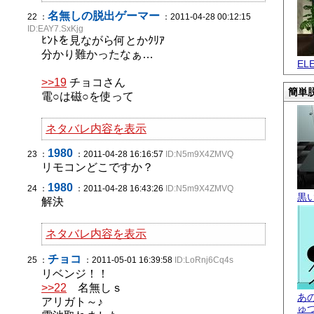
名無しの脱出ゲーマー
22 ：
：2011-04-28 00:12:15
ID:EAY7.SxKjg
ﾋﾝﾄを見ながら何とかｸﾘｱ
分かり難かったなぁ…
EL
>>19
チョコさん
簡単脱
電○は磁○を使って
ネタバレ内容を表示
1980
23 ：
：2011-04-28 16:16:57
ID:N5m9X4ZMVQ
リモコンどこですか？
1980
24 ：
：2011-04-28 16:43:26
ID:N5m9X4ZMVQ
黒
解決
ネタバレ内容を表示
チョコ
25 ：
：2011-05-01 16:39:58
ID:LoRnj6Cq4s
リベンジ！！
>>22
名無しｓ
あ
アリガト～♪
ゅ