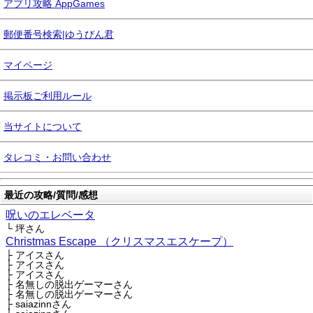
アプリ攻略 AppGames
郵便番号検索|ゆうびん君
マイページ
掲示板ご利用ルール
当サイトについて
タレコミ・お問い合わせ
最近の攻略/質問/感想
呪いのエレベータ
└ 坪さん
Christmas Escape （クリスマスエスケープ）
├ アイスさん
├ アイスさん
├ アイスさん
├ 名無しの脱出ゲーマーさん
├ 名無しの脱出ゲーマーさん
├ saiazinnさん