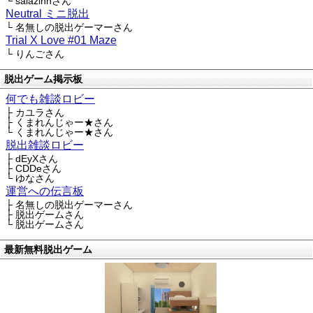
└ saiazinnさん
Neutral ミニ脱出
└ 名無しの脱出ゲーマーさん
Trial X Love #01 Maze
└ りんごさん
脱出ゲーム掲示板
何でも雑談ロビー
├ カユラさん
├ くまれんじゃー★さん
└ くまれんじゃー★さん
脱出雑談ロビー
├ dEyXさん
├ CDDeさん
└ ゆなさん
運営への伝言板
├ 名無しの脱出ゲーマーさん
├ 脱出ゲームさん
└ 脱出ゲームさん
最新無料脱出ゲーム