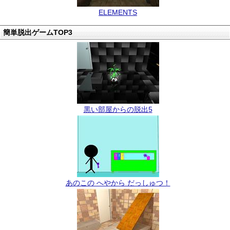
ELEMENTS
簡単脱出ゲームTOP3
黒い部屋からの脱出5
あのこの へやから だっしゅつ！