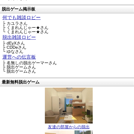
脱出ゲーム掲示板
何でも雑談ロビー
├ カユラさん
├ くまれんじゃー★さん
└ くまれんじゃー★さん
脱出雑談ロビー
├ dEyXさん
├ CDDeさん
└ ゆなさん
運営への伝言板
├ 名無しの脱出ゲーマーさん
├ 脱出ゲームさん
└ 脱出ゲームさん
最新無料脱出ゲーム
友達の部屋からの脱出