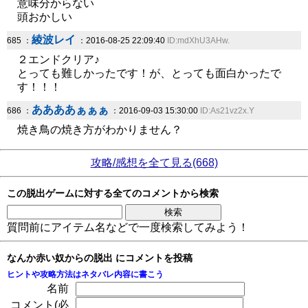
意味分からない
頭おかしい
綾波レイ
685 ：
：2016-08-25 22:09:40
ID:mdXhU3AHw.
２エンドクリア♪
とっても難しかったです！が、とっても面白かったで
す！！！
ああああぁぁぁ
686 ：
：2016-09-03 15:30:00
ID:As21vz2x.Y
焼き鳥の焼き方がわかりません？
攻略/感想を全て見る(668)
この脱出ゲームに対する全てのコメントから検索
質問前にアイテム名などで一度検索してみよう！
なんか赤い奴からの脱出 にコメントを投稿
ヒントや攻略方法はネタバレ内容に書こう
名前
コメント(必