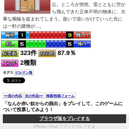
公。ところが突然、雷とともに空か
ら飛んできた正体不明の物体に、大
事な腕輪を盗まれてしまう。急いで追いかけていった先に
は一軒の建物が…。
323件
87.9％
2種類
タグ:1
ゲルマン塊
<<前の作品
次の作品>>
検索/投稿フォーム
「なんか赤い奴からの脱出」をプレイして、このゲームに
ついて投票してみよう！
ブラウザ版をプレイする
iPhone / iPad アプリでプレイする