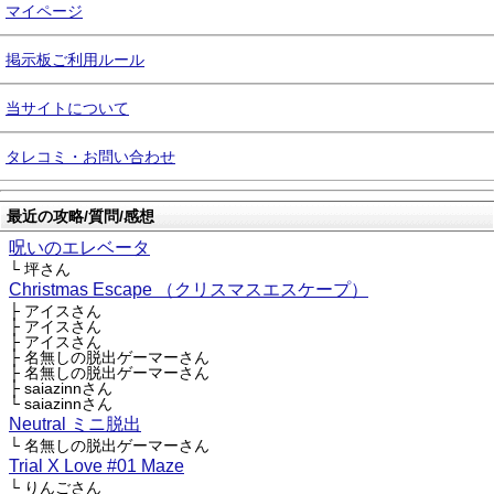
マイページ
掲示板ご利用ルール
当サイトについて
タレコミ・お問い合わせ
最近の攻略/質問/感想
呪いのエレベータ
└ 坪さん
Christmas Escape （クリスマスエスケープ）
├ アイスさん
├ アイスさん
├ アイスさん
├ 名無しの脱出ゲーマーさん
├ 名無しの脱出ゲーマーさん
├ saiazinnさん
└ saiazinnさん
Neutral ミニ脱出
└ 名無しの脱出ゲーマーさん
Trial X Love #01 Maze
└ りんごさん