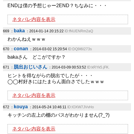
ENDは僕の予想じゃー2END？ちなみに・・・
ネタバレ内容を表示
baka
669 ：
：2014-01-14 20:15:22
ID:fNUENRm2aQ
わかんねえｗｗｗ
conan
670 ：
：2014-03-02 15:20:54
ID:DQ9I6l273s
bakaさん どこがですか？
脱出おじいさん
671 ：
：2014-03-09 00:53:52
ID:kRYk5.jFK.
ヒントを得ながらの脱出でしたが・・・
◯◯村好きにはたまらん面白さでしたｗｗｗ
ネタバレ内容を表示
kouya
672 ：
：2014-05-24 10:46:11
ID:lOXW7JVvHo
キッチンの左上の棚のパスがわかりません(?_?)
ネタバレ内容を表示