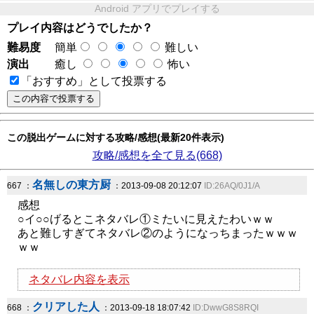
Android アプリでプレイする
プレイ内容はどうでしたか？
難易度
簡単
難しい
演出
癒し
怖い
「おすすめ」として投票する
この脱出ゲームに対する攻略/感想(最新20件表示)
攻略/感想を全て見る(668)
名無しの東方厨
667 ：
：2013-09-08 20:12:07
ID:26AQ/0J1/A
感想
○イ○○げるとこネタバレ①ミたいに見えたわいｗｗ
あと難しすぎてネタバレ②のようになっちまったｗｗｗ
ｗｗ
ネタバレ内容を表示
クリアした人
668 ：
：2013-09-18 18:07:42
ID:DwwG8S8RQI