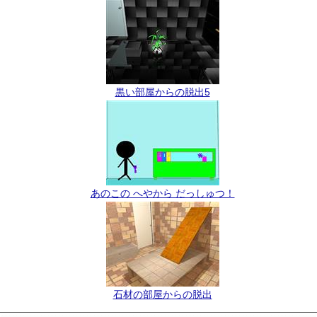
黒い部屋からの脱出5
あのこの へやから だっしゅつ！
石材の部屋からの脱出