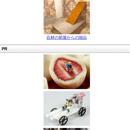
石材の部屋からの脱出
PR