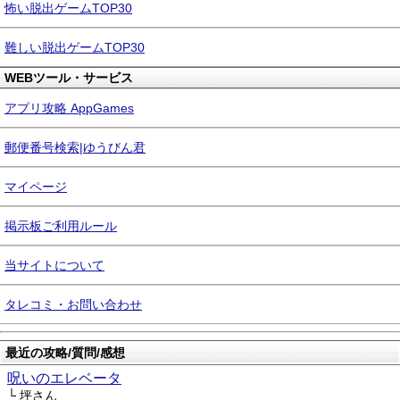
怖い脱出ゲームTOP30
難しい脱出ゲームTOP30
WEBツール・サービス
アプリ攻略 AppGames
郵便番号検索|ゆうびん君
マイページ
掲示板ご利用ルール
当サイトについて
タレコミ・お問い合わせ
最近の攻略/質問/感想
呪いのエレベータ
└ 坪さん