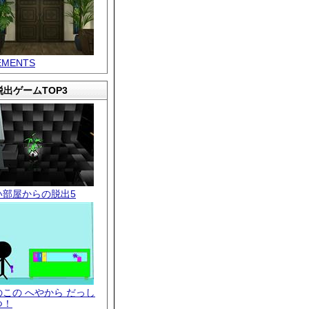
EMENTS
出ゲームTOP3
い部屋からの脱出5
のこの へやから だっし
つ！