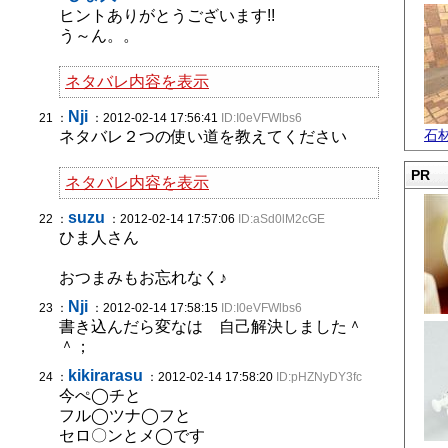
ヒントありがとうございます!!
う～ん。。
ネタバレ内容を表示
Nji
21 ：
：2012-02-14 17:56:41
ID:I0eVFWlbs6
石
ネタバレ２つの使い道を教えてください
PR
ネタバレ内容を表示
suzu
22 ：
：2012-02-14 17:57:06
ID:aSd0lM2cGE
ひま人さん
おつまみもお忘れなく♪
Nji
23 ：
：2012-02-14 17:58:15
ID:I0eVFWlbs6
書き込んだら変なは 自己解決しました＾
＾；
kikirarasu
24 ：
：2012-02-14 17:58:20
ID:pHZNyDY3fc
今ぺ◯チと
フル◯ツナ◯フと
セロ〇ンとメ◯です