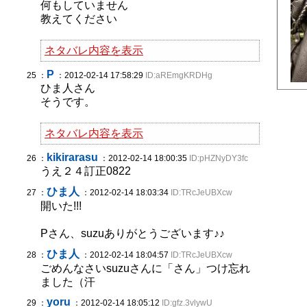
何もしていません
教えてください
ネタバレ内容を表示
P
25 ：
：2012-02-14 17:58:29
ID:aREmgKRDHg
ひま人さん
そうです。
ネタバレ内容を表示
kikirarasu
26 ：
：2012-02-14 18:00:35
ID:pHZNyDY3fc
うえ２４訂正0822
ひま人
27 ：
：2012-02-14 18:03:34
ID:TRcJeUBXcw
開いた!!!
Pさん、suzuありがとうございます♪♪
ひま人
28 ：
：2012-02-14 18:04:57
ID:TRcJeUBXcw
ごめんなさいsuzuさんに「さん」つけ忘れ
ました（汗
yoru
29 ：
：2012-02-14 18:05:12
ID:gfz.3vlywU