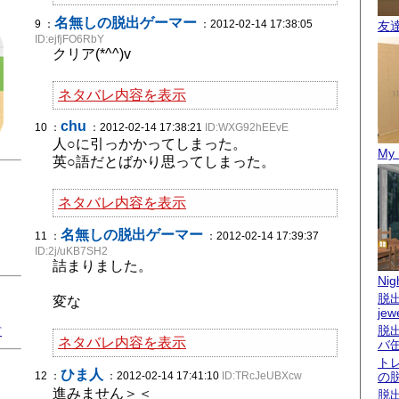
名無しの脱出ゲーマー
9 ：
：2012-02-14 17:38:05
友
ID:ejfjFO6RbY
クリア(*^^)v
ネタバレ内容を表示
chu
10 ：
：2012-02-14 17:38:21
ID:WXG92hEEvE
人○に引っかかってしまった。
My 
英○語だとばかり思ってしまった。
ネタバレ内容を表示
名無しの脱出ゲーマー
11 ：
：2012-02-14 17:39:37
ID:2j/uKB7SH2
詰まりました。
Nigh
脱出
変な
jew
君
脱
ネタバレ内容を表示
バ
ト
ひま人
12 ：
：2012-02-14 17:41:10
ID:TRcJeUBXcw
の
進みません＞＜
脱