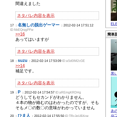
間違えました
ネタバレ内容を表示
EL
名無しの脱出ゲーマー
17 ：
：2012-02-14 17:51:12
ID:NkEQrqgPFw
>>16
簡単脱
あってはいますが
ネタバレ内容を表示
suzu
18 ：
：2012-02-14 17:53:09
ID:aSd0lM2cGE
>>14
補足です。
黒
ネタバレ内容を表示
P
19 ：
：2012-02-14 17:54:57
ID:aREmgKRDHg
どうしてもセカンドがわかりません。
４本の物が絡むのはわかったのですが、そも
そもメ〇の数〇の意味がわかっていません
あ
ゅ
ひま人
20 ：
：2012-02-14 17:55:50
ID:TRcJeUBXcw