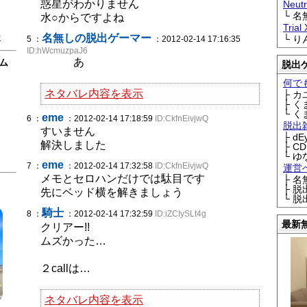
惑星がわかりません
Neu
└ 
水○からですよね
Trial
0
名無しの脱出ゲーマー
└ 
5 ：
：2012-02-14 17:16:35
ID:hWcmuzpaJ6
あ
ム
脱出
何で
ネタバレ内容を表示
├ 
├ 
└ 
eme
6 ：
：2012-02-14 17:18:59
ID:CkfnEivjwQ
脱出
すいません
├ d
解決しました
├ C
└ ゆ
eme
7 ：
：2012-02-14 17:32:58
ID:CkfnEivjwQ
運営
メモとセロハンだけでは駄目です
├ 
├ 
先にベッド横を解きましょう
└ 
騎士
8 ：
：2012-02-14 17:32:59
ID:iZCIySLt4g
最新
クリアー!!
ムズかった…
２callは…
ネタバレ内容を表示