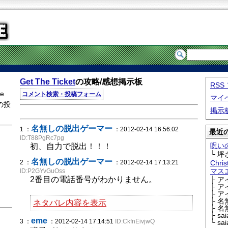
Get The Ticket
の攻略/感想掲示板
RS
e
コメント検索・投稿フォーム
マイ
の投
掲示
名無しの脱出ゲーマー
1 ：
：2012-02-14 16:56:02
最近の
ID:T88PgRc7pg
呪い
初、自力で脱出！！！
└ 坪
名無しの脱出ゲーマー
2 ：
：2012-02-14 17:13:21
Chri
マス
ID:P2GYvGuOss
2番目の電話番号がわかりません。
├ 
├ 
├ 
├ 
ネタバレ内容を表示
├ 
├ sa
eme
3 ：
：2012-02-14 17:14:51
ID:CkfnEivjwQ
└ sa