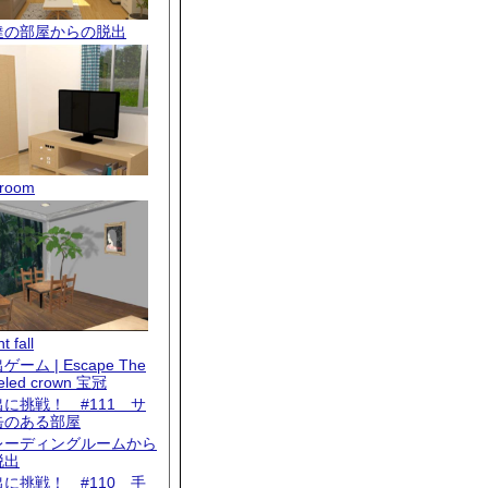
達の部屋からの脱出
room
t fall
ゲーム | Escape The
eled crown 宝冠
出に挑戦！ #111 サ
缶のある部屋
レーディングルームから
脱出
出に挑戦！ #110 手