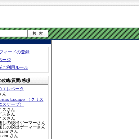
S フィードの登録
ページ
板ご利用ルール
攻略/質問/感想
のエレベータ
さん
stmas Escape （クリス
エスケープ）
アイスさん
アイスさん
アイスさん
名無しの脱出ゲーマーさん
名無しの脱出ゲーマーさん
iazinnさん
iazinnさん