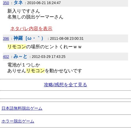
タネ
350
：
：2010-06-21 16:24:47
新入りですさん
名無しの脱出ゲーマーさん
ネタバレ内容を表示
神羅［ω・｀）
396
：
：2011-08-08 23:00:31
リモコン
の場所のヒントくれーｗｗ
み～と
402
：
：2012-03-29 17:43:25
電池が１つしか
ありせん
リモコン
を動かせないです
攻略/感想を全て見る
日本語無料脱出ゲーム
ホラー脱出ゲーム