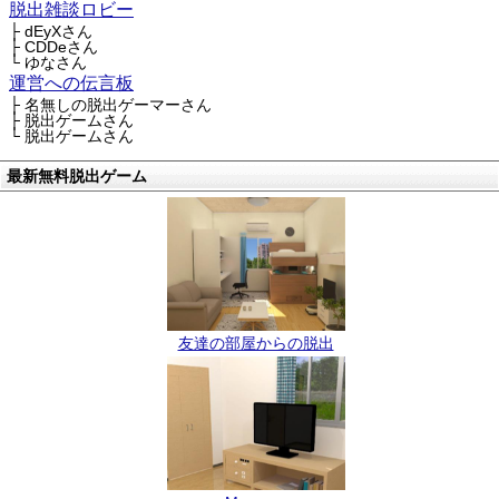
脱出雑談ロビー
├ dEyXさん
├ CDDeさん
└ ゆなさん
運営への伝言板
├ 名無しの脱出ゲーマーさん
├ 脱出ゲームさん
└ 脱出ゲームさん
最新無料脱出ゲーム
友達の部屋からの脱出