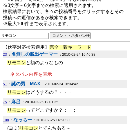
※3文字～6文字までの検索に適用されます。
検索結果において、各々の投稿番号をクリックするとその
投稿への返信があるか検索できます。
※最大100件まで表示されます。
【伏字対応検索適用】
完全一致キーワード
名無しの脱出ゲーマー
23
：
：2010-02-24 16:46:38
リモコン
と額のようなもの
ネタバレ内容を表示
謎の男 MAX
51
：
：2010-02-24 18:34:42
リモコン
はどうするの？・・・
麻呂
75
：
：2010-02-25 12:01:35
リモコン
ってどこですか？；；；
なっちー
108
：
：2010-02-25 14:51:30
(ヨミ)
リモコン
とでんちある～