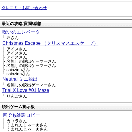
タレコミ・お問い合わせ
最近の攻略/質問/感想
呪いのエレベータ
└ 坪さん
Christmas Escape （クリスマスエスケープ）
├ アイスさん
├ アイスさん
├ アイスさん
├ 名無しの脱出ゲーマーさん
├ 名無しの脱出ゲーマーさん
├ saiazinnさん
└ saiazinnさん
Neutral ミニ脱出
└ 名無しの脱出ゲーマーさん
Trial X Love #01 Maze
└ りんごさん
脱出ゲーム掲示板
何でも雑談ロビー
├ カユラさん
├ くまれんじゃー★さん
└ くまれんじゃー★さん