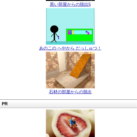
黒い部屋からの脱出5
あのこの へやから だっしゅつ！
石材の部屋からの脱出
PR