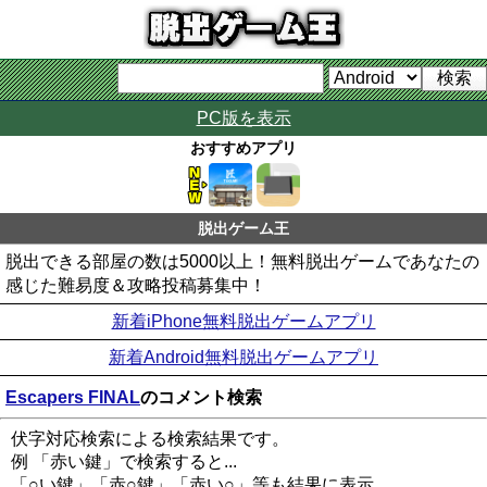
PC版を表示
おすすめアプリ
脱出ゲーム王
脱出できる部屋の数は5000以上！無料脱出ゲームであなたの
感じた難易度＆攻略投稿募集中！
新着iPhone無料脱出ゲームアプリ
新着Android無料脱出ゲームアプリ
Escapers FINAL
のコメント検索
伏字対応検索による検索結果です。
例 「赤い鍵」で検索すると...
「○い鍵」「赤○鍵」「赤い○」等も結果に表示。