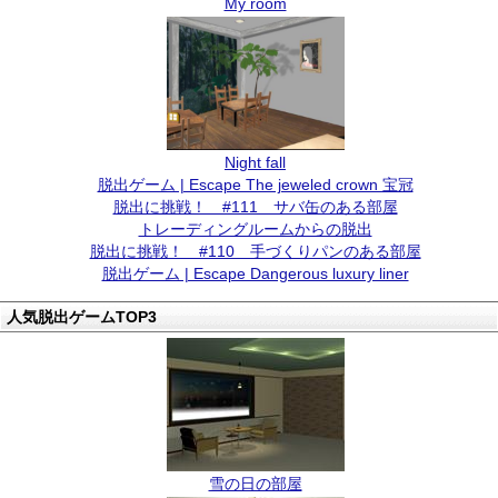
My room
Night fall
脱出ゲーム | Escape The jeweled crown 宝冠
脱出に挑戦！ #111 サバ缶のある部屋
トレーディングルームからの脱出
脱出に挑戦！ #110 手づくりパンのある部屋
脱出ゲーム | Escape Dangerous luxury liner
人気脱出ゲームTOP3
雪の日の部屋