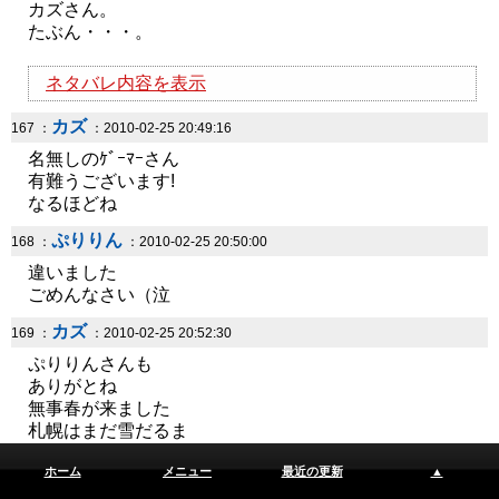
カズさん。
たぶん・・・。
ネタバレ内容を表示
カズ
167 ：
：2010-02-25 20:49:16
名無しのｹﾞｰﾏｰさん
有難うございます!
なるほどね
ぷりりん
168 ：
：2010-02-25 20:50:00
違いました
ごめんなさい（泣
カズ
169 ：
：2010-02-25 20:52:30
ぷりりんさんも
ありがとね
無事春が来ました
札幌はまだ雪だるま
ぷりりん
171 ：
：2010-02-25 20:55:56
ホーム
メニュー
最近の更新
▲