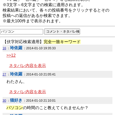
※3文字～6文字までの検索に適用されます。
検索結果において、各々の投稿番号をクリックするとその
投稿への返信があるか検索できます。
※最大100件まで表示されます。
【伏字対応検索適用】
完全一致キーワード
玲依羅
16
：
：2014-01-10 19:35:33
>>12
ネタバレ内容を表示
玲依羅
27
：
：2014-01-10 21:05:41
わたさん、
ネタバレ内容を表示
猫好き
30
：
：2014-01-10 21:10:01
パソコン
の時間のこと教えてくれませんか？