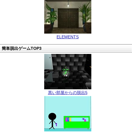
ELEMENTS
簡単脱出ゲームTOP3
黒い部屋からの脱出5