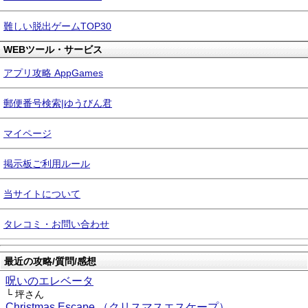
難しい脱出ゲームTOP30
WEBツール・サービス
アプリ攻略 AppGames
郵便番号検索|ゆうびん君
マイページ
掲示板ご利用ルール
当サイトについて
タレコミ・お問い合わせ
最近の攻略/質問/感想
呪いのエレベータ
└ 坪さん
Christmas Escape （クリスマスエスケープ）