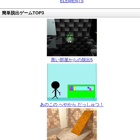
ELEMENTS
簡単脱出ゲームTOP3
黒い部屋からの脱出5
あのこの へやから だっしゅつ！