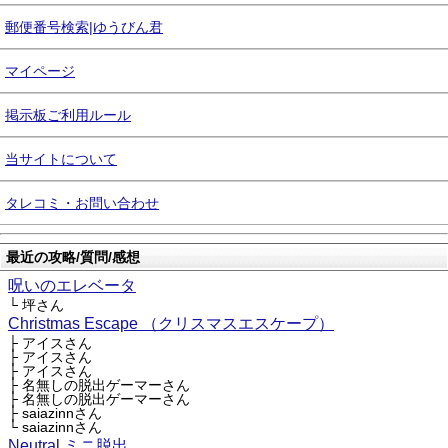
郵便番号検索|ゆうびん君
マイページ
掲示板ご利用ルール
当サイトについて
タレコミ・お問い合わせ
最近の攻略/質問/感想
呪いのエレベータ
└ 坪さん
Christmas Escape （クリスマスエスケープ）
├ アイスさん
├ アイスさん
├ アイスさん
├ 名無しの脱出ゲーマーさん
├ 名無しの脱出ゲーマーさん
├ saiazinnさん
└ saiazinnさん
Neutral ミニ脱出