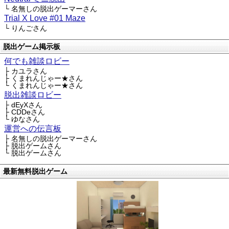
└ 名無しの脱出ゲーマーさん
Trial X Love #01 Maze
└ りんごさん
脱出ゲーム掲示板
何でも雑談ロビー
├ カユラさん
├ くまれんじゃー★さん
└ くまれんじゃー★さん
脱出雑談ロビー
├ dEyXさん
├ CDDeさん
└ ゆなさん
運営への伝言板
├ 名無しの脱出ゲーマーさん
├ 脱出ゲームさん
└ 脱出ゲームさん
最新無料脱出ゲーム