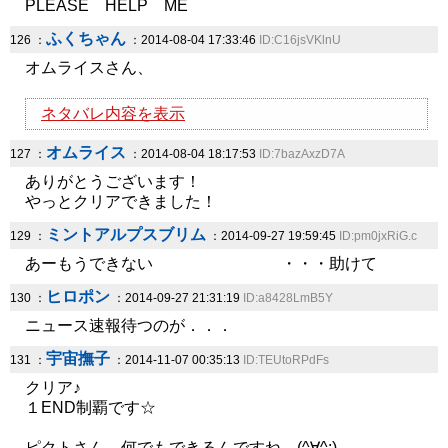
PLEASE HELP ME
ふくちゃん
126 ：
：2014-08-04 17:33:46
ID:C16jsVKlnU
オムライスさん、
ネタバレ内容を表示
オムライス
127 ：
：2014-08-04 18:17:53
ID:7bazAxzD7A
ありがとうございます！
やっとクリアできました！
ミントアルプスブリム
129 ：
：2014-09-27 19:59:45
ID:pm0jxRiG.c
あーもうできない ・・・助けて
ヒロポン
130 ：
：2014-09-27 21:31:19
ID:a8428LmB5Y
ニュース速報待つのが．．．
宇宙撫子
131 ：
：2014-11-07 00:35:13
ID:TEUtoRPdFs
クリア♪
１END制覇です☆
ピクトさん、何でもできるんですね…(^∀^;)