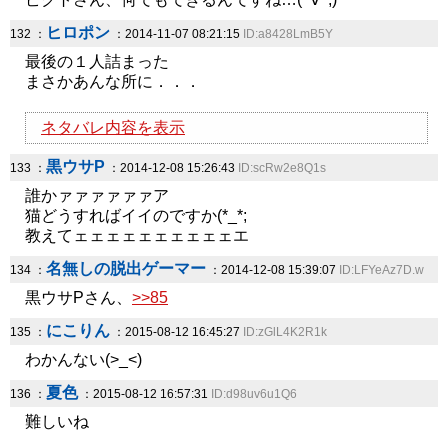
ヒロポン
132 ：
：2014-11-07 08:21:15
ID:a8428LmB5Y
最後の１人詰まった
まさかあんな所に．．．
ネタバレ内容を表示
黒ウサP
133 ：
：2014-12-08 15:26:43
ID:scRw2e8Q1s
誰かァァァァァァア
猫どうすればイイのですか(*_*;
教えてェェェェェェェェェェエ
名無しの脱出ゲーマー
134 ：
：2014-12-08 15:39:07
ID:LFYeAz7D.w
黒ウサPさん、
>>85
にこりん
135 ：
：2015-08-12 16:45:27
ID:zGlL4K2R1k
わかんない(>_<)
夏色
136 ：
：2015-08-12 16:57:31
ID:d98uv6u1Q6
難しいね