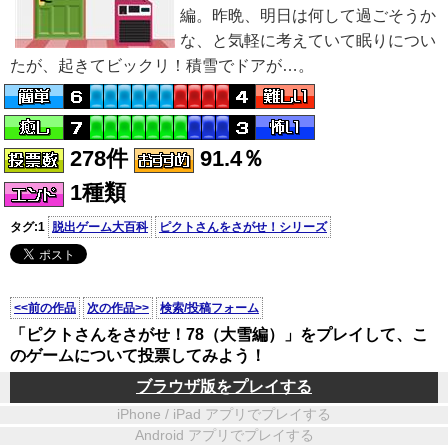
編。昨晩、明日は何して過ごそうか
な、と気軽に考えていて眠りについ
たが、起きてビックリ！積雪でドアが…。
278件
91.4％
1種類
タグ:1
脱出ゲーム大百科
ピクトさんをさがせ！シリーズ
<<前の作品
次の作品>>
検索/投稿フォーム
「ピクトさんをさがせ！78（大雪編）」をプレイして、こ
のゲームについて投票してみよう！
ブラウザ版をプレイする
iPhone / iPad アプリでプレイする
Android アプリでプレイする