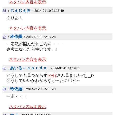
ネタバレ内容を表示
じぇじぇお
35
：
：2014-01-10 21:16:49
くりあ！
ネタバレ内容を表示
玲依羅
42
：
：2014-01-10 22:04:28
一応私が悩んだところを・・・
参考になったら幸いです。↓
ネタバレ内容を表示
あいる～ｃｏｒｄａ
66
：
：2014-01-11 14:19:01
どうしても見つからず
>>42
さん見ました<(_ _)>
どうしていいかわからなかったテ〇ビ～
玲依羅
69
：
：2014-01-11 15:38:43
一応・・・
ネタバレ内容を表示