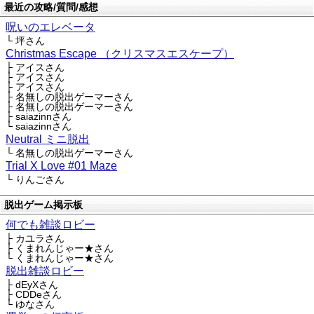
最近の攻略/質問/感想
呪いのエレベータ
└ 坪さん
Christmas Escape （クリスマスエスケープ）
├ アイスさん
├ アイスさん
├ アイスさん
├ 名無しの脱出ゲーマーさん
├ 名無しの脱出ゲーマーさん
├ saiazinnさん
└ saiazinnさん
Neutral ミニ脱出
└ 名無しの脱出ゲーマーさん
Trial X Love #01 Maze
└ りんごさん
脱出ゲーム掲示板
何でも雑談ロビー
├ カユラさん
├ くまれんじゃー★さん
└ くまれんじゃー★さん
脱出雑談ロビー
├ dEyXさん
├ CDDeさん
└ ゆなさん