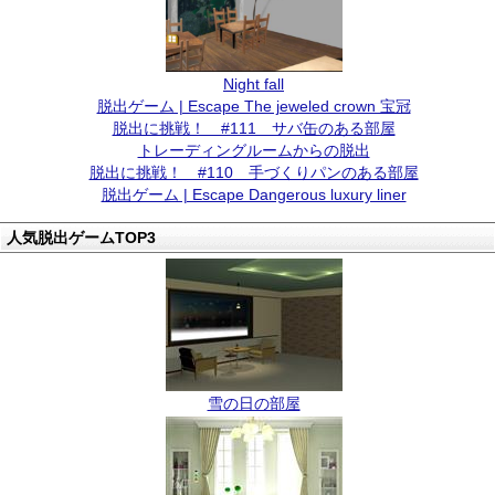
Night fall
脱出ゲーム | Escape The jeweled crown 宝冠
脱出に挑戦！ #111 サバ缶のある部屋
トレーディングルームからの脱出
脱出に挑戦！ #110 手づくりパンのある部屋
脱出ゲーム | Escape Dangerous luxury liner
人気脱出ゲームTOP3
雪の日の部屋