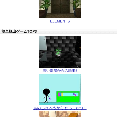
ELEMENTS
簡単脱出ゲームTOP3
黒い部屋からの脱出5
あのこの へやから だっしゅつ！