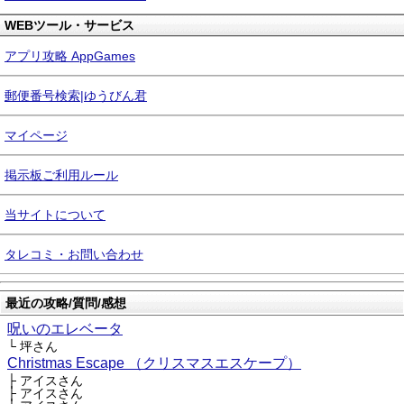
WEBツール・サービス
アプリ攻略 AppGames
郵便番号検索|ゆうびん君
マイページ
掲示板ご利用ルール
当サイトについて
タレコミ・お問い合わせ
最近の攻略/質問/感想
呪いのエレベータ
└ 坪さん
Christmas Escape （クリスマスエスケープ）
├ アイスさん
├ アイスさん