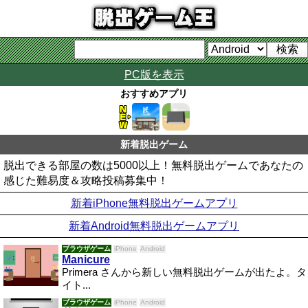
PC版を表示
おすすめアプリ
新着脱出ゲーム
脱出できる部屋の数は5000以上！無料脱出ゲームであなたの
感じた難易度＆攻略投稿募集中！
新着iPhone無料脱出ゲームアプリ
新着Android無料脱出ゲームアプリ
ブラウザゲーム
iPhone
Android
Manicure
Primera さんから新しい無料脱出ゲームが出たよ。タ
イト...
ブラウザゲーム
iPhone
Android