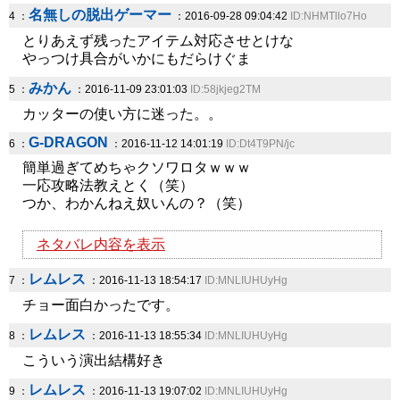
名無しの脱出ゲーマー
4 ：
：2016-09-28 09:04:42
ID:NHMTllo7Ho
とりあえず残ったアイテム対応させとけな
やっつけ具合がいかにもだらけぐま
みかん
5 ：
：2016-11-09 23:01:03
ID:58jkjeg2TM
カッターの使い方に迷った。。
G-DRAGON
6 ：
：2016-11-12 14:01:19
ID:Dt4T9PN/jc
簡単過ぎてめちゃクソワロタｗｗｗ
一応攻略法教えとく（笑）
つか、わかんねえ奴いんの？（笑）
ネタバレ内容を表示
レムレス
7 ：
：2016-11-13 18:54:17
ID:MNLIUHUyHg
チョー面白かったです。
レムレス
8 ：
：2016-11-13 18:55:34
ID:MNLIUHUyHg
こういう演出結構好き
レムレス
9 ：
：2016-11-13 19:07:02
ID:MNLIUHUyHg