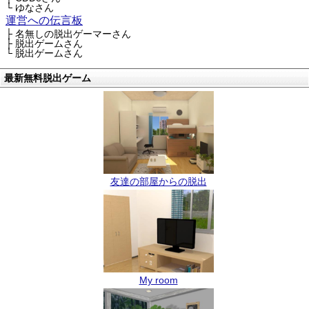
└ ゆなさん
運営への伝言板
├ 名無しの脱出ゲーマーさん
├ 脱出ゲームさん
└ 脱出ゲームさん
最新無料脱出ゲーム
友達の部屋からの脱出
My room