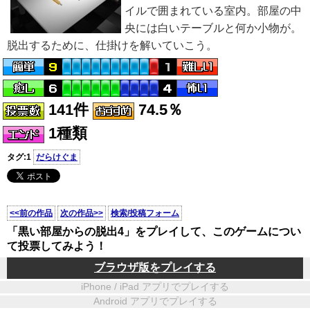
イルで囲まれている室内。部屋の中
央には白いテーブルと何か小物が。
脱出するために、仕掛けを解いていこう。
141件
74.5％
1種類
タグ:1
だらけぐま
<<前の作品
次の作品>>
検索/投稿フォーム
「黒い部屋からの脱出4」をプレイして、このゲームについ
て投票してみよう！
ブラウザ版をプレイする
iPhone / iPad アプリでプレイする
Android アプリでプレイする