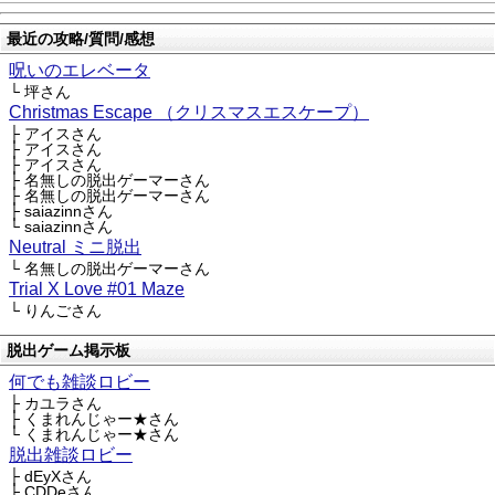
最近の攻略/質問/感想
呪いのエレベータ
└ 坪さん
Christmas Escape （クリスマスエスケープ）
├ アイスさん
├ アイスさん
├ アイスさん
├ 名無しの脱出ゲーマーさん
├ 名無しの脱出ゲーマーさん
├ saiazinnさん
└ saiazinnさん
Neutral ミニ脱出
└ 名無しの脱出ゲーマーさん
Trial X Love #01 Maze
└ りんごさん
脱出ゲーム掲示板
何でも雑談ロビー
├ カユラさん
├ くまれんじゃー★さん
└ くまれんじゃー★さん
脱出雑談ロビー
├ dEyXさん
├ CDDeさん