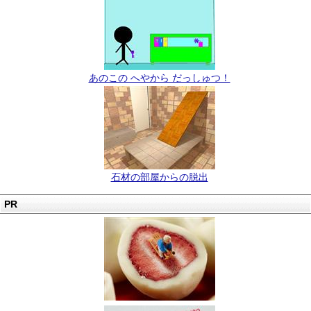
あのこの へやから だっしゅつ！
石材の部屋からの脱出
PR