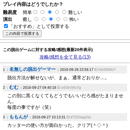
プレイ内容はどうでしたか？
難易度
簡単
難しい
演出
癒し
怖い
「おすすめ」として投票する
この脱出ゲームに対する攻略/感想(最新20件表示)
攻略/感想を全て見る(13)
名無しの脱出ゲーマー
1 ：
：2016-09-26 23:56:17
ID:hIeS6l8lcY
脱出方法が解せないが、まぁ、通常どおりか…。
むむ
2 ：
：2016-09-27 04:40:16
ID:e50InSKx7g
この別に黒くなくてもどうでもいいだろ感がたまりませ
ん。
毎度の事ですが（笑）
ももんが
3 ：
：2016-09-27 10:13:31
ID:kT203agzGo
カッターの使い方が面白かった。クリア(＾◇＾)