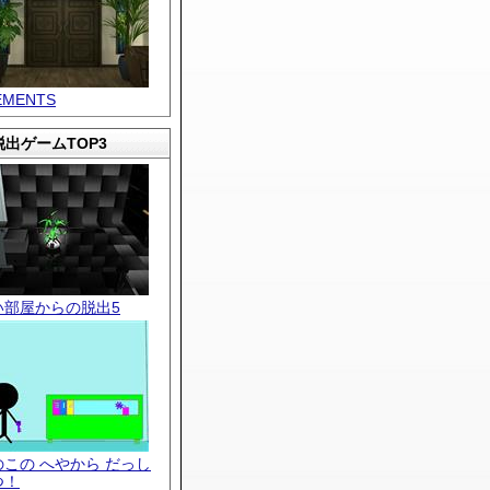
EMENTS
出ゲームTOP3
い部屋からの脱出5
のこの へやから だっし
つ！