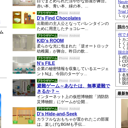
白でまとめられた涼やかな部屋が舞台。
Neu
赤い本、青い本、緑の本、...
└ 
Trial
ブラウザゲーム
iPhone
Android
└ 
D's Find Chocolates
0
出勤前の主人公となってバレンタインの
脱出
ために用意したチョコレー...
ム
何で
ブラウザゲーム
iPhone
Android
├ 
KID's ROOM
├ 
柔らかな光に包まれた「逆オートロック
└ 
幼稚園」が舞台。昨日の飲...
脱出
├ d
ブラウザゲーム
iPhone
Android
├ C
N's FILE
└ ゆ
企業の秘密情報を収集しているエージェ
運営
ントNは、今回のターゲッ...
├ 
├ 
ブラウザゲーム
iPhone
Android
└ 
避難ゲーム～あなたは、無事避難で
きるか？～
最新
インターネット上の仮想博物館「消防防
災博物館」にゲームが公開...
ブラウザゲーム
iPhone
Android
D's Hide-and-Seek
カラフルなおもちゃが置かれたこの部屋
は、楽しげなBGMも手伝...