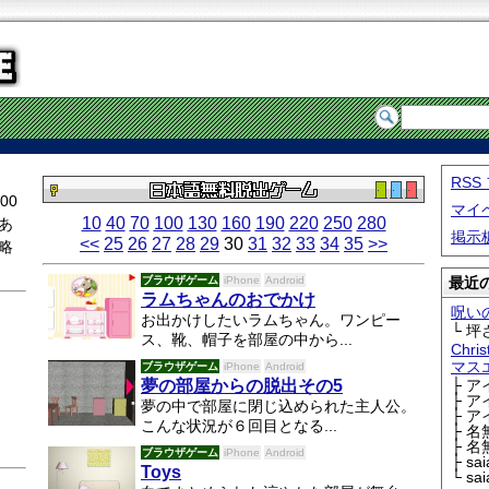
RS
00
マイ
10
40
70
100
130
160
190
220
250
280
あ
掲示
<<
25
26
27
28
29
30
31
32
33
34
35
>>
略
ブラウザゲーム
iPhone
Android
最近の
ラムちゃんのおでかけ
呪い
お出かけしたいラムちゃん。ワンピー
└ 坪
ス、靴、帽子を部屋の中から...
Chri
マス
ブラウザゲーム
iPhone
Android
夢の部屋からの脱出その5
├ 
├ 
夢の中で部屋に閉じ込められた主人公。
├ 
こんな状況が６回目となる...
├ 
├ 
ブラウザゲーム
iPhone
Android
├ sa
Toys
└ sa