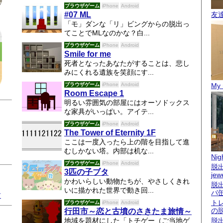
ブラウザゲーム
iPhone
Android
#07 ML
友
「モ」ダンな「リ」ビングからの脱出っ
てことでMLなのかな？白...
ブラウザゲーム
iPhone
Android
Smile for me
死者となったあなたがすることは、悲し
みにくれる遺族を笑顔にす...
ブラウザゲーム
iPhone
Android
My 
Room Escape 1
明るい雰囲気の部屋にはオーソドックス
な家具がいっぱい。アイテ...
ブラウザゲーム
iPhone
Android
The Tower of Eternity 1F
ここは一度入ったら上の階を目指して進
むしかない塔。内部は机な...
Nigh
ブラウザゲーム
iPhone
Android
脱出
3匹の子ブタ
jew
かわいらしい動物たちが、やさしくきれ
脱
いに描かれた世界で動き回...
バ
君
ト
ブラウザゲーム
iPhone
Android
の
行田市～恋と古墳のさきたま旅情～
地域を題材にした「トチゲー（ご当地ゲ
脱