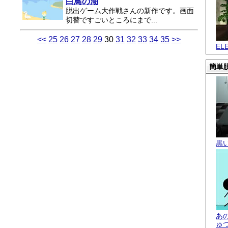
白鳥の湖
脱出ゲーム大作戦さんの新作です。画面
切替ですごいところにまで...
<<
25
26
27
28
29
30
31
32
33
34
35
>>
EL
簡単脱
黒
あ
ゅ