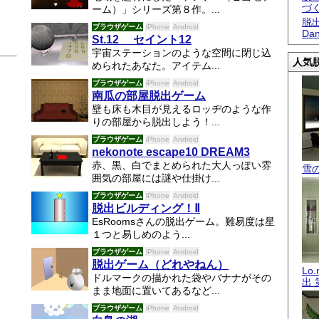
づ
ーム）」シリーズ第８作。...
脱出
ブラウザゲーム
iPhone
Android
Dan
St.12 セイント12
宇宙ステーションのような空間に閉じ込
人気脱
められたあなた。アイテム...
ブラウザゲーム
iPhone
Android
南瓜の部屋脱出ゲーム
壁も床も木目が見えるロッヂのような作
りの部屋から脱出しよう！...
ブラウザゲーム
iPhone
Android
nekonote escape10 DREAM3
赤、黒、白でまとめられた大人っぽい雰
雪
囲気の部屋には謎や仕掛け...
ブラウザゲーム
iPhone
Android
脱出ビルディング！Ⅱ
EsRoomsさんの脱出ゲーム。難易度は星
１つと易しめのよう...
ブラウザゲーム
iPhone
Android
脱出ゲーム（どれやねん）
Lo
ドルマークの描かれた袋やバナナがその
出 
まま地面に置いてあるなど...
ブラウザゲーム
iPhone
Android