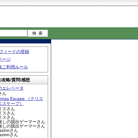
S フィードの登録
ページ
板ご利用ルール
攻略/質問/感想
のエレベータ
さん
stmas Escape （クリス
エスケープ）
アイスさん
アイスさん
アイスさん
名無しの脱出ゲーマーさん
名無しの脱出ゲーマーさん
iazinnさん
iazinnさん