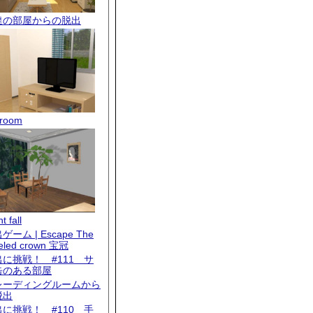
達の部屋からの脱出
room
t fall
ゲーム | Escape The
eled crown 宝冠
出に挑戦！ #111 サ
缶のある部屋
レーディングルームから
脱出
出に挑戦！ #110 手