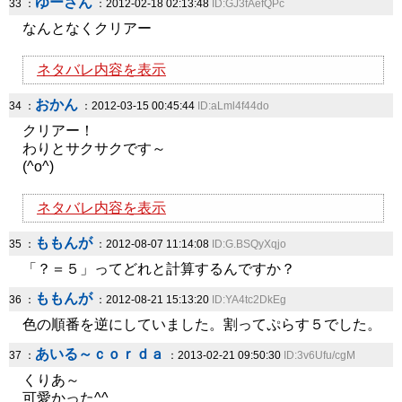
ゆーさん
33 ：
：2012-02-18 02:13:48
ID:GJ3fAefQPc
なんとなくクリアー
ネタバレ内容を表示
おかん
34 ：
：2012-03-15 00:45:44
ID:aLml4f44do
クリアー！
わりとサクサクです～
(^o^)
ネタバレ内容を表示
ももんが
35 ：
：2012-08-07 11:14:08
ID:G.BSQyXqjo
「？＝５」ってどれと計算するんですか？
ももんが
36 ：
：2012-08-21 15:13:20
ID:YA4tc2DkEg
色の順番を逆にしていました。割ってぷらす５でした。
あいる～ｃｏｒｄａ
37 ：
：2013-02-21 09:50:30
ID:3v6Ufu/cgM
くりあ～
可愛かった^^