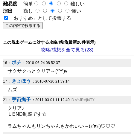
難易度
簡単
難しい
演出
癒し
怖い
「おすすめ」として投票する
この脱出ゲームに対する攻略/感想(最新20件表示)
攻略/感想を全て見る(28)
ポチ
16 ：
：2010-06-24 08:52:37
サクサクっとクリア～(*^^)v
きょほう
17 ：
：2010-07-20 21:39:14
ムズ
宇宙撫子
21 ：
：2011-03-01 11:12:40
ID:sYJRVjt4TY
クリア♪
１END制覇です☆
ラムちゃんもリンちゃんもかわいい～(≧∀≦)♡♡♡