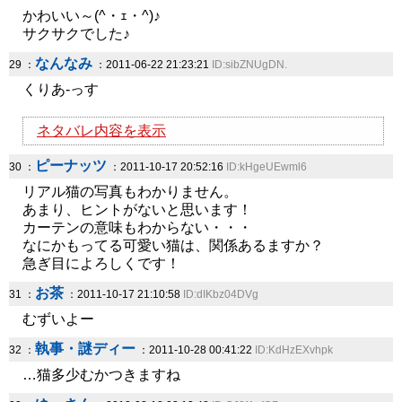
かわいい～(^・ｪ・^)♪
サクサクでした♪
なんなみ
29 ：
：2011-06-22 21:23:21
ID:sibZNUgDN.
くりあ-っす
ネタバレ内容を表示
ピーナッツ
30 ：
：2011-10-17 20:52:16
ID:kHgeUEwml6
リアル猫の写真もわかりません。
あまり、ヒントがないと思います！
カーテンの意味もわからない・・・
なにかもってる可愛い猫は、関係あるますか？
急ぎ目によろしくです！
お茶
31 ：
：2011-10-17 21:10:58
ID:dIKbz04DVg
むずいよー
執事・謎ディー
32 ：
：2011-10-28 00:41:22
ID:KdHzEXvhpk
…猫多少むかつきますね