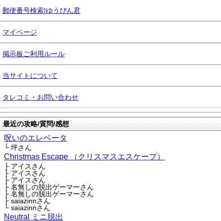
郵便番号検索|ゆうびん君
マイページ
掲示板ご利用ルール
当サイトについて
タレコミ・お問い合わせ
最近の攻略/質問/感想
呪いのエレベータ
└ 坪さん
Christmas Escape （クリスマスエスケープ）
├ アイスさん
├ アイスさん
├ アイスさん
├ 名無しの脱出ゲーマーさん
├ 名無しの脱出ゲーマーさん
├ saiazinnさん
└ saiazinnさん
Neutral ミニ脱出