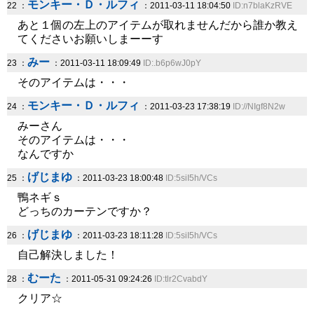
モンキー・Ｄ・ルフィ
22 ：
：2011-03-11 18:04:50
ID:n7blaKzRVE
あと１個の左上のアイテムが取れませんだから誰か教え
てくださいお願いしまーーす
みー
23 ：
：2011-03-11 18:09:49
ID:.b6p6wJ0pY
そのアイテムは・・・
モンキー・Ｄ・ルフィ
24 ：
：2011-03-23 17:38:19
ID://NIgf8N2w
みーさん
そのアイテムは・・・
なんですか
げじまゆ
25 ：
：2011-03-23 18:00:48
ID:5siI5h/VCs
鴨ネギｓ
どっちのカーテンですか？
げじまゆ
26 ：
：2011-03-23 18:11:28
ID:5siI5h/VCs
自己解決しました！
むーた
28 ：
：2011-05-31 09:24:26
ID:tlr2CvabdY
クリア☆