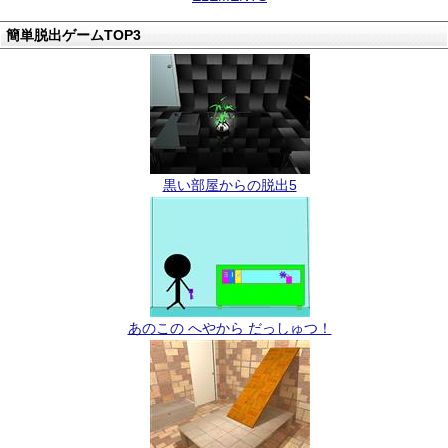
簡単脱出ゲームTOP3
黒い部屋からの脱出5
あのこの へやから だっしゅつ！