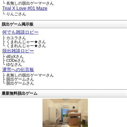
└ 名無しの脱出ゲーマーさん
Trial X Love #01 Maze
└ りんごさん
脱出ゲーム掲示板
何でも雑談ロビー
├ カユラさん
├ くまれんじゃー★さん
└ くまれんじゃー★さん
脱出雑談ロビー
├ dEyXさん
├ CDDeさん
└ ゆなさん
運営への伝言板
├ 名無しの脱出ゲーマーさん
├ 脱出ゲームさん
└ 脱出ゲームさん
最新無料脱出ゲーム