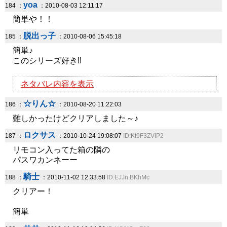
yoa
184 ：
：2010-08-03 12:11:17
簡単や！！
脱出っ子
185 ：
：2010-08-06 15:45:18
簡単♪
このシリーズ好き!!
ネタバレ内容を表示
☆りん☆
186 ：
：2010-08-20 11:22:03
難しかったけどクリアしました～♪
ロクサス
187 ：
：2010-10-24 19:08:07
ID:Kt9F3ZVIP2
リモコン入ってた箱の隣の
パスワカンネーー
騎士
188 ：
：2010-11-02 12:33:58
ID:EJJn.BKhMc
クリアー！
簡単