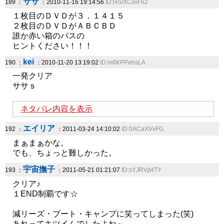
ササ
189 ：
：2010-11-16 19:14:56
ID:HS/XCxvF62
１枚目のＤＶＤが３．１４１５
２枚目のＤＶＤがＡＢＣＢＤ
誰か赤い箱のパスの
ヒントください！！！
kei
190 ：
：2010-11-20 13:19:02
ID:m6KPPehsLA
一発クリア
ササｓ
ネタバレ内容を表示
エイリア
192 ：
：2011-03-24 14:10:02
ID:0ACaXVvFG.
まぁまぁかな。
でも、ちょっと難しかった。
宇宙撫子
193 ：
：2011-05-21 01:21:07
ID:sYJRVjt4TY
クリア♪
１END制覇です☆
減リーズ・ブート・キャンプに笑ってしまった(笑)
あれってキツイんでしたよね～。