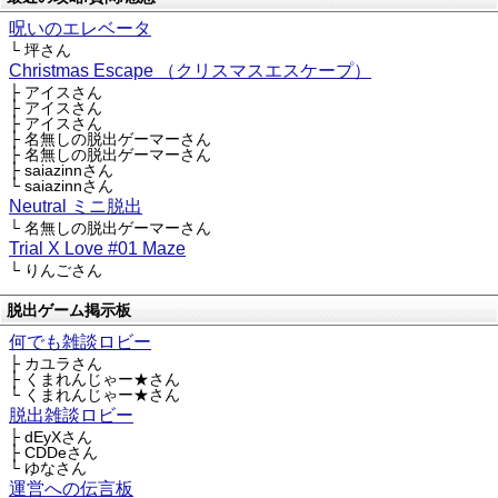
呪いのエレベータ
└ 坪さん
Christmas Escape （クリスマスエスケープ）
├ アイスさん
├ アイスさん
├ アイスさん
├ 名無しの脱出ゲーマーさん
├ 名無しの脱出ゲーマーさん
├ saiazinnさん
└ saiazinnさん
Neutral ミニ脱出
└ 名無しの脱出ゲーマーさん
Trial X Love #01 Maze
└ りんごさん
脱出ゲーム掲示板
何でも雑談ロビー
├ カユラさん
├ くまれんじゃー★さん
└ くまれんじゃー★さん
脱出雑談ロビー
├ dEyXさん
├ CDDeさん
└ ゆなさん
運営への伝言板