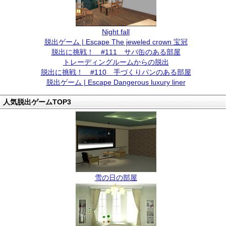
Night fall
脱出ゲーム | Escape The jeweled crown 宝冠
脱出に挑戦！ #111 サバ缶のある部屋
トレーディングルームからの脱出
脱出に挑戦！ #110 手づくりパンのある部屋
脱出ゲーム | Escape Dangerous luxury liner
人気脱出ゲームTOP3
雪の日の部屋