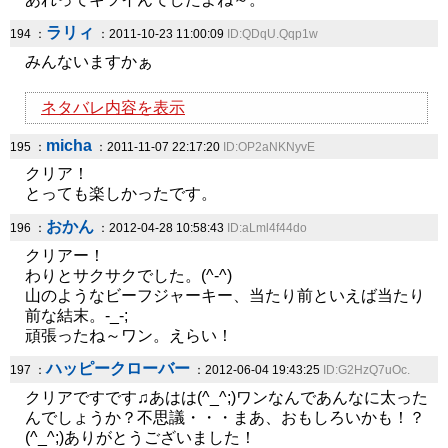
ラリィ
194 ：
：2011-10-23 11:00:09
ID:QDqU.Qqp1w
みんないますかぁ
ネタバレ内容を表示
micha
195 ：
：2011-11-07 22:17:20
ID:OP2aNKNyvE
クリア！
とっても楽しかったです。
おかん
196 ：
：2012-04-28 10:58:43
ID:aLml4f44do
クリアー！
わりとサクサクでした。(^-^)
山のようなビーフジャーキー、当たり前といえば当たり
前な結末。-_-;
頑張ったね～ワン。えらい！
ハッピークローバー
197 ：
：2012-06-04 19:43:25
ID:G2HzQ7uOc.
クリアですです♫あはは(^_^;)ワンなんであんなに太った
んでしょうか？不思議・・・まあ、おもしろいかも！？
(^_^;)ありがとうございました！