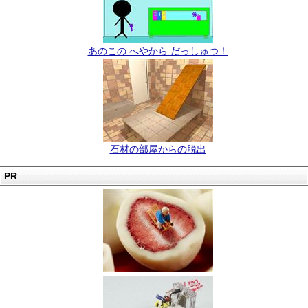
あのこの へやから だっしゅつ！
石材の部屋からの脱出
PR