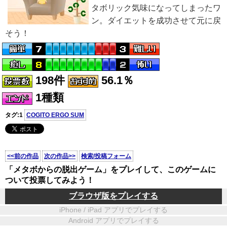
タボリック気味になってしまったワ
ン。ダイエットを成功させて元に戻
そう！
198件
56.1％
1種類
タグ:1
COGITO ERGO SUM
<<前の作品
次の作品>>
検索/投稿フォーム
「メタボからの脱出ゲーム」をプレイして、このゲームに
ついて投票してみよう！
ブラウザ版をプレイする
iPhone / iPad アプリでプレイする
Android アプリでプレイする