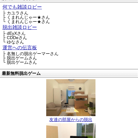
何でも雑談ロビー
├ カユラさん
├ くまれんじゃー★さん
└ くまれんじゃー★さん
脱出雑談ロビー
├ dEyXさん
├ CDDeさん
└ ゆなさん
運営への伝言板
├ 名無しの脱出ゲーマーさん
├ 脱出ゲームさん
└ 脱出ゲームさん
最新無料脱出ゲーム
友達の部屋からの脱出