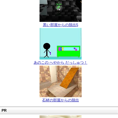
黒い部屋からの脱出5
あのこの へやから だっしゅつ！
石材の部屋からの脱出
PR