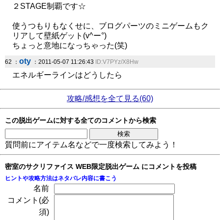
２STAGE制覇です☆
使うつもりもなくせに、ブログパーツのミニゲームもク
リアして壁紙ゲット(v^ー°)
ちょっと意地になっちゃった(笑)
oty
62 ：
：2011-05-07 11:26:43
ID:V7PYz/X8Hw
エネルギーラインはどうしたら
攻略/感想を全て見る(60)
この脱出ゲームに対する全てのコメントから検索
質問前にアイテム名などで一度検索してみよう！
密室のサクリファイス WEB限定脱出ゲーム にコメントを投稿
ヒントや攻略方法はネタバレ内容に書こう
名前
コメント(必
須)