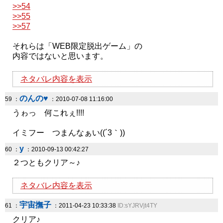
>>54
>>55
>>57
それらは「WEB限定脱出ゲーム」の
内容ではないと思います。
ネタバレ内容を表示
のんの♥
59 ：
：2010-07-08 11:16:00
うゎっ 何これぇ!!!!
イミフー つまんなぁい((´3｀))
y
60 ：
：2010-09-13 00:42:27
２つともクリア～♪
ネタバレ内容を表示
宇宙撫子
61 ：
：2011-04-23 10:33:38
ID:sYJRVjt4TY
クリア♪