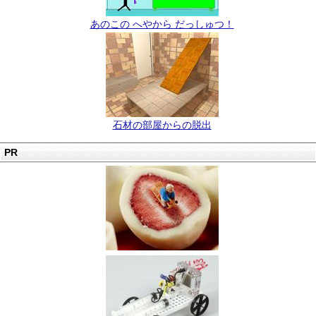
あのこの へやから だっしゅつ！
石材の部屋からの脱出
PR