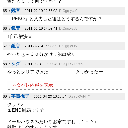
雪だるまって何ですか？？
鏡音
65 ：
：2011-02-19 13:56:03
ID:Ogq.yza9II
「PEKO」と入力した後はどうするんですか？
鏡音
66 ：
：2011-02-19 14:03:41
ID:Ogq.yza9II
↑自己解決ｗ
鏡音
67 ：
：2011-02-19 14:05:35
ID:Ogq.yza9II
やったぁ～３０分かけて脱出成功
シグ
68 ：
：2011-03-31 19:00:28
ID:sQJ.XZLeM6
やっとクリアできた きつかったー
ネタバレ内容を表示
宇宙撫子
69 ：
：2011-04-23 10:17:54
ID:sYJRVjt4TY
クリア♪
１END制覇です☆
ドールハウスみたいなお家ですね（＾－＾）
移動はしやすかったです。