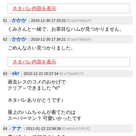
ネタバレ内容を表示
かかか
61 ：
：2010-11-30 17:33:22
ID:qvaYiMyaYI
くみさんと一緒で、お茶目なハムが見つかりません。
かかか
62 ：
：2010-11-30 17:36:21
ID:qvaYiMyaYI
ごめんなさい見つかりました。
ネタバレ内容を表示
skr
63 ：
：2010-12-22 20:37:34
ID:z7QwikFj7Y
過去レスのコメのおかげで
クリア～できました ^o^
ネタバレありがとうです♪
屋上のハムちゃんが着てたのは
スーパーマン？ 可愛いかったです
ナナ
64 ：
：2011-01-22 22:58:39
ID:w6HL67rRUQ