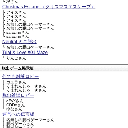
└ 坪さん
Christmas Escape （クリスマスエスケープ）
├ アイスさん
├ アイスさん
├ アイスさん
├ 名無しの脱出ゲーマーさん
├ 名無しの脱出ゲーマーさん
├ saiazinnさん
└ saiazinnさん
Neutral ミニ脱出
└ 名無しの脱出ゲーマーさん
Trial X Love #01 Maze
└ りんごさん
脱出ゲーム掲示板
何でも雑談ロビー
├ カユラさん
├ くまれんじゃー★さん
└ くまれんじゃー★さん
脱出雑談ロビー
├ dEyXさん
├ CDDeさん
└ ゆなさん
運営への伝言板
├ 名無しの脱出ゲーマーさん
├ 脱出ゲームさん
└ 脱出ゲームさん