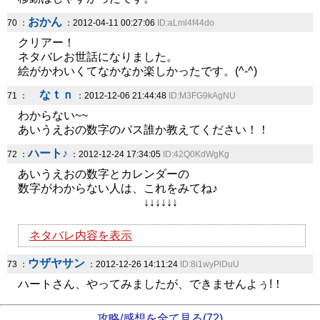
おかん
70 ：
：2012-04-11 00:27:06
ID:aLml4f44do
クリアー！
ネタバレお世話になりました。
絵がかわいくてなかなか楽しかったです。(^-^)
なｔｎ
71 ：
：2012-12-06 21:44:48
ID:M3FG9kAgNU
わからない~~
あいうえおの数字のパス誰か教えてください！！
ハート♪
72 ：
：2012-12-24 17:34:05
ID:42Q0KdWgKg
あいうえおの数字とカレンダーの
数字がわからない人は、これをみてね♪
↓↓↓↓↓↓
ネタバレ内容を表示
ウザヤサン
73 ：
：2012-12-26 14:11:24
ID:8i1wyPlDuU
ハートさん、やってみましたが、できませんよぅ!！
攻略/感想を全て見る(72)