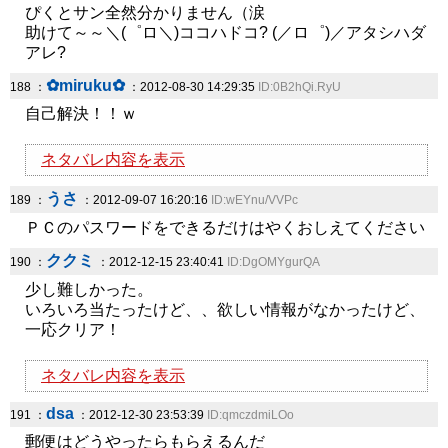
ぴくとサン全然分かりません（涙
助けて～～＼(゜ロ＼)ココハドコ? (／ロ゜)／アタシハダ
アレ?
✿miruku✿
188 ：
：2012-08-30 14:29:35
ID:0B2hQi.RyU
自己解決！！ｗ
ネタバレ内容を表示
うさ
189 ：
：2012-09-07 16:20:16
ID:wEYnu/VVPc
ＰＣのパスワードをできるだけはやくおしえてください
ククミ
190 ：
：2012-12-15 23:40:41
ID:DgOMYgurQA
少し難しかった。
いろいろ当たったけど、、欲しい情報がなかったけど、
一応クリア！
ネタバレ内容を表示
dsa
191 ：
：2012-12-30 23:53:39
ID:qmczdmiLOo
郵便はどうやったらもらえるんだ