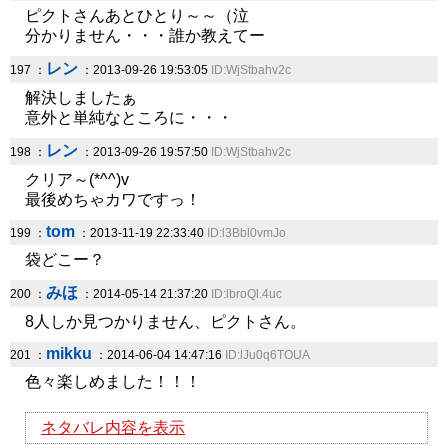
ピクトさんあとひとり～～（泣
分かりません・・・誰か教えてー
レン
197 ：
：2013-09-26 19:53:05
ID:WjStbahv2c
解決しましたぁ
意外と単純なところに・・・
レン
198 ：
：2013-09-26 19:57:50
ID:WjStbahv2c
クリア～(*^^)v
最後めちゃカワですっ！
tom
199 ：
：2013-11-19 22:33:40
ID:l3Bbl0vmJo
袋どこー？
みほ
200 ：
：2014-05-14 21:37:20
ID:lbroQl.4uc
8人しか見つかりません、ピクトさん。
mikku
201 ：
：2014-06-04 14:47:16
ID:lJu0q6TOUA
色々楽しめました！！！
ネタバレ内容を表示