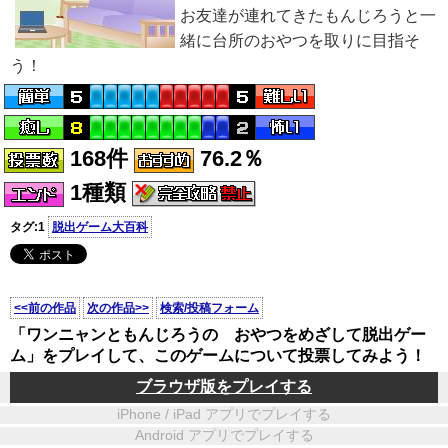
お友達が連れてきたもんじろうと一
緒に台所のおやつを取りに目指そ
う！
168件
76.2％
1種類
タグ:1
脱出ゲーム大百科
<<前の作品
次の作品>>
検索/投稿フォーム
「ワンニャンともんじろうの おやつをめざして脱出ゲー
ム」をプレイして、このゲームについて投票してみよう！
ブラウザ版をプレイする
iPhone / iPad アプリでプレイする
Android アプリでプレイする