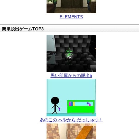
ELEMENTS
簡単脱出ゲームTOP3
黒い部屋からの脱出5
あのこの へやから だっしゅつ！