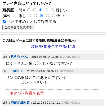
プレイ内容はどうでしたか？
難易度
簡単
難しい
演出
癒し
怖い
「おすすめ」として投票する
この脱出ゲームに対する攻略/感想(最新20件表示)
攻略/感想を全て見る(143)
KAちゃん
185 ：
：2012-08-05 14:13:55
ID:uB1qq28YgA
にゃーさん、袋は天○じゃないですか？
♪arisu♪
186 ：
：2012-08-24 08:34:32
ID:F8O2ttiO6A
サンタの服はどこにあるんですか？
ヒント下さい！
ネタバレ内容を表示
✿miruku✿
187 ：
：2012-08-30 14:24:11
ID:0B2hQi.RyU