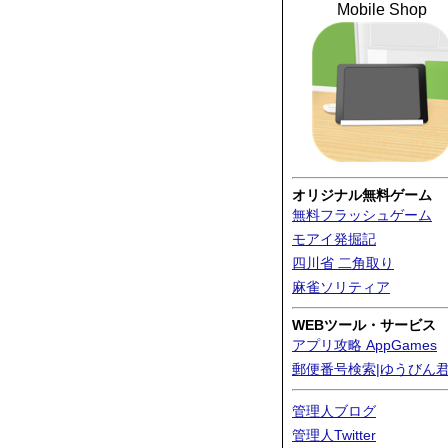
Mobile Shop
オリジナル無料ゲーム
無料フラッシュゲーム
モアイ発掘記
四川省 二角取り
麻雀ソリティア
WEBツール・サービス
アプリ攻略 AppGames
郵便番号検索|ゆうびん
管理人ブログ
管理人Twitter