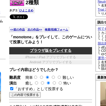
2種類
Neu
└ 
Trial
タグ:1
ひよこまめ
0
└ 
ム
脱出
何で
<<前の作品
次の作品>>
検索/投稿フォーム
├ 
├ 
「monotone」をプレイして、このゲームについ
└ 
て投票してみよう！
脱出
├ d
ブラウザ版をプレイする
├ C
└ ゆ
iPhone / iPad アプリでプレイする
運営
Android アプリでプレイする
├ 
├ 
└ 
プレイ内容はどうでしたか？
難易度
簡単
難しい
最新
演出
癒し
怖い
「おすすめ」として投票する