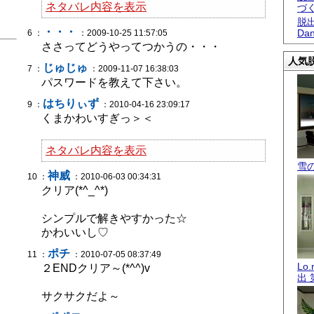
ネタバレ内容を表示
づ
脱出
・・・
Dan
6 ：
：2009-10-25 11:57:05
ささってどうやってつかうの・・・
人気脱
じゅじゅ
7 ：
：2009-11-07 16:38:03
パスワードを教えて下さい。
はちりぃず
9 ：
：2010-04-16 23:09:17
くまかわいすぎっ＞＜
ネタバレ内容を表示
雪
神威
10 ：
：2010-06-03 00:34:31
クリア(*^_^*)
シンプルで解きやすかった☆
かわいいし♡
ポチ
11 ：
：2010-07-05 08:37:49
Lo
２ENDクリア～(*^^)v
出 
サクサクだよ～