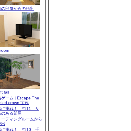
達の部屋からの脱出
room
t fall
ゲーム | Escape The
eled crown 宝冠
出に挑戦！ #111 サ
缶のある部屋
レーディングルームから
脱出
出に挑戦！ #110 手