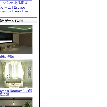
くりパンのある部屋
ゲーム | Escape
gerous luxury liner
出ゲームTOP3
の日の部屋
.nyan's Roomからの脱
第12弾