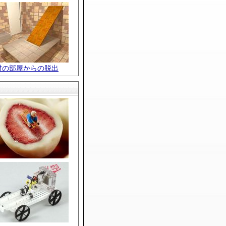
材の部屋からの脱出