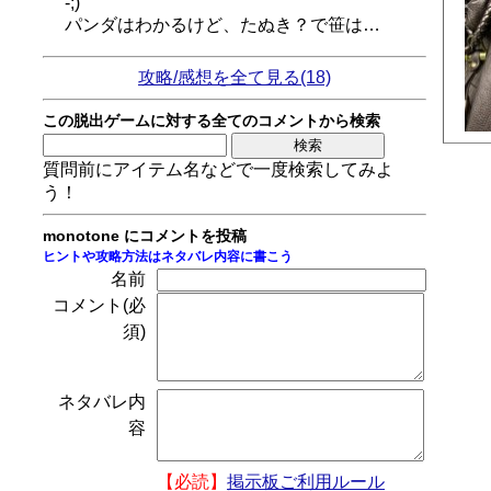
-;)
パンダはわかるけど、たぬき？で笹は…
攻略/感想を全て見る(18)
この脱出ゲームに対する全てのコメントから検索
質問前にアイテム名などで一度検索してみよ
う！
monotone にコメントを投稿
ヒントや攻略方法はネタバレ内容に書こう
名前
コメント(必
須)
ネタバレ内
容
【必読】
掲示板ご利用ルール