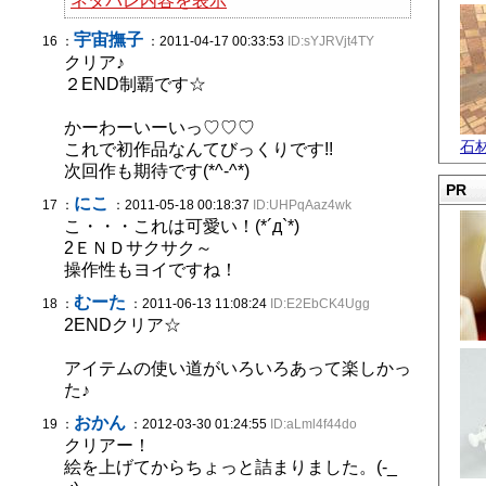
ネタバレ内容を表示
宇宙撫子
16 ：
：2011-04-17 00:33:53
ID:sYJRVjt4TY
クリア♪
２END制覇です☆
かーわーいーいっ♡♡♡
石
これで初作品なんてびっくりです!!
次回作も期待です(*^-^*)
PR
にこ
17 ：
：2011-05-18 00:18:37
ID:UHPqAaz4wk
こ・・・これは可愛い！(*´д`*)
2ＥＮＤサクサク～
操作性もヨイですね！
むーた
18 ：
：2011-06-13 11:08:24
ID:E2EbCK4Ugg
2ENDクリア☆
アイテムの使い道がいろいろあって楽しかっ
た♪
おかん
19 ：
：2012-03-30 01:24:55
ID:aLml4f44do
クリアー！
絵を上げてからちょっと詰まりました。(-_