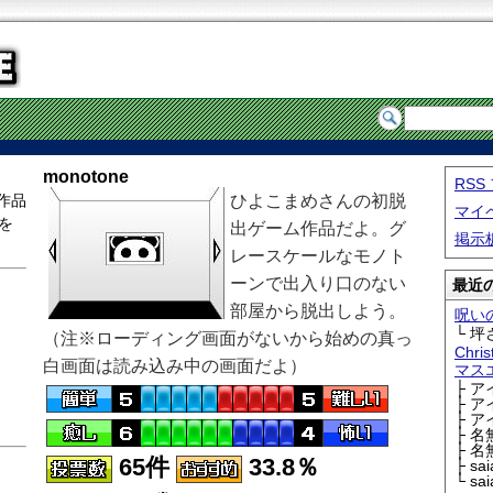
monotone
RS
て作品
ひよこまめさんの初脱
マイ
を
出ゲーム作品だよ。グ
掲示
レースケールなモノト
ーンで出入り口のない
最近の
部屋から脱出しよう。
呪い
└ 坪
（注※ローディング画面がないから始めの真っ
Chri
白画面は読み込み中の画面だよ）
マス
├ 
├ 
├ 
├ 
├ 
65件
33.8％
├ sa
└ sa