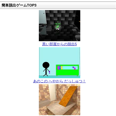
簡単脱出ゲームTOP3
黒い部屋からの脱出5
あのこの へやから だっしゅつ！