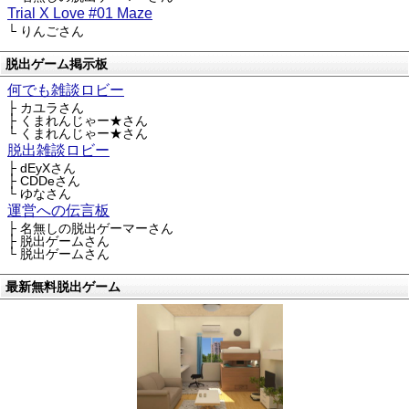
Trial X Love #01 Maze
└ りんごさん
脱出ゲーム掲示板
何でも雑談ロビー
├ カユラさん
├ くまれんじゃー★さん
└ くまれんじゃー★さん
脱出雑談ロビー
├ dEyXさん
├ CDDeさん
└ ゆなさん
運営への伝言板
├ 名無しの脱出ゲーマーさん
├ 脱出ゲームさん
└ 脱出ゲームさん
最新無料脱出ゲーム