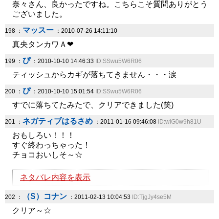
奈々さん、良かったですね。こちらこそ質問ありがとう
ございました。
マッスー
198 ：
：2010-07-26 14:11:10
真央タンカワＡ❤
ぴ
199 ：
：2010-10-10 14:46:33
ID:SSwu5W6R06
ティッシュからカギが落ちてきません・・・涙
ぴ
200 ：
：2010-10-10 15:01:54
ID:SSwu5W6R06
すでに落ちてたみたで、クリアできました(笑)
ネガティブはるさめ
201 ：
：2011-01-16 09:46:08
ID:wiG0w9h81U
おもしろい！！！
すぐ終わっちゃった！
チョコおいしそ～☆
ネタバレ内容を表示
（S）コナン
202 ：
：2011-02-13 10:04:53
ID:TjgJy4se5M
クリア～☆