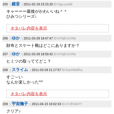
鏡音
205 ：
：2011-02-19 23:15:20
ID:Ogq.yza9II
キャーーー最後がかわいいね＾＾
ひみつシリーズ↓
ネタバレ内容を表示
ゆか
206 ：
：2011-03-29 18:47:47
ID:H7kjEV1HNk
財布とスケート靴はどこにありますか？
ゆか
207 ：
：2011-03-29 18:50:42
ID:H7kjEV1HNk
ヒミツの取っててどこ？
スライム
208 ：
：2011-03-29 21:17:57
ID:5npVM/dRa.
すご～い
なんか楽しかった^^
ネタバレ内容を表示
宇宙撫子
209 ：
：2011-04-15 16:02:33
ID:sYJRVjt4TY
クリア♪