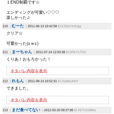
１END制覇です☆
エンディングが可愛い♡♡♡
楽しかった♫
むーた
210 ：
：2011-06-13 10:42:58
ID:E2EbCK4Ugg
クリア☆
可愛かった(≧ｗ≦)
まーちゃん
211 ：
：2011-07-24 12:03:38
ID:bFILYLITO2
くりあ！おもろかった！
ネタバレ内容を表示
れもん
212 ：
：2011-08-14 10:52:31
ID:2szBIaJn6Y
できました。
ネタバレ内容を表示
まだ食べてない
213 ：
：2012-03-20 09:37:06
ID:XETU53/BKs