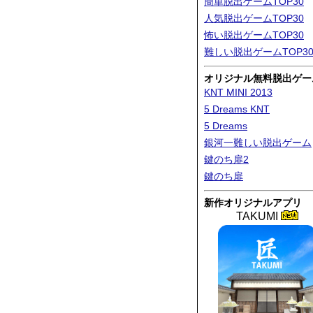
簡単脱出ゲームTOP30
人気脱出ゲームTOP30
怖い脱出ゲームTOP30
難しい脱出ゲームTOP3
オリジナル無料脱出ゲー
KNT MINI 2013
5 Dreams KNT
5 Dreams
銀河一難しい脱出ゲーム
鍵のち扉2
鍵のち扉
新作オリジナルアプリ
TAKUMI