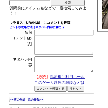
質問前にアイテム名などで一度検索してみよ
う！
ウラヌス - URANUS - にコメントを投稿
ヒントや攻略方法はネタバレ内容に書こう
名前
コメント(必
須)
ネタバレ内
容
【必読】
掲示板ご利用ルール
このゲーム以外の雑談などは
<<前の作品
次の作品>>