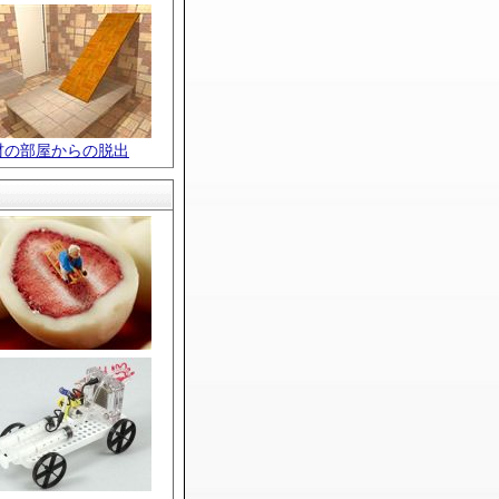
材の部屋からの脱出