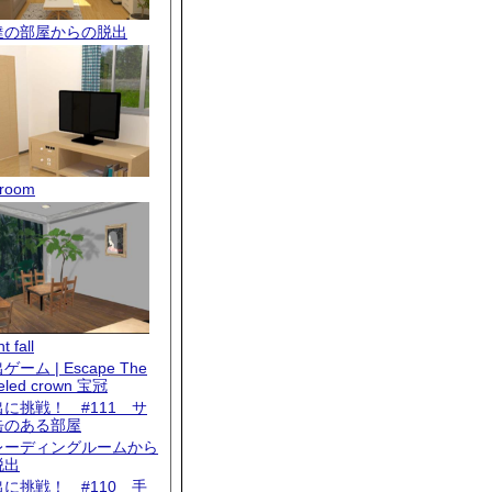
達の部屋からの脱出
room
t fall
ゲーム | Escape The
eled crown 宝冠
出に挑戦！ #111 サ
缶のある部屋
レーディングルームから
脱出
出に挑戦！ #110 手