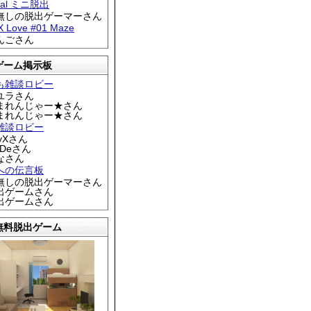
tral ミニ脱出
名無しの脱出ゲーマーさん
 X Love #01 Maze
りんごさん
ゲーム掲示板
も雑談ロビー
カユラさん
くまれんじゃー★さん
くまれんじゃー★さん
雑談ロビー
EyXさん
DDeさん
なさん
への伝言板
名無しの脱出ゲーマーさん
脱出ゲームさん
脱出ゲームさん
無料脱出ゲーム