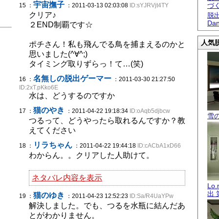
宇宙撫子
づ
15 ：
：2011-03-13 02:03:08
ID:sYJRVjt4TY
クリア♪
脱出
Dan
２END制覇です☆
人気脱
ポチさん！私も飛んでる鳥を捕まえるのかと
思いました(^∀^;)
タイミング取りずらっ！て…(笑)
名無しの脱出ゲーマー
16 ：
：2011-03-30 21:27:50
ID:2xT.pKko6E
水は、どうするのですか
猫のやき
17 ：
：2011-04-22 19:18:34
ID:oAqb5djbcw
雪
つるって、どうやったら取れるんですか？教
えてください
リラちゃん
18 ：
：2011-04-22 19:44:18
ID:cACbA1xD66
わからん。。クリアした人助けて。
ネタバレ内容を表示
Lo
出 
猫のゆき
19 ：
：2011-04-23 12:52:23
ID:Sa/R4UaYPw
解決しました。でも、つるを水瓶に結んだあ
とがわかりません。