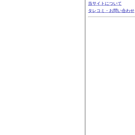
当サイトについて
タレコミ・お問い合わせ