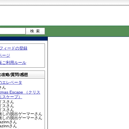
S フィードの登録
ページ
板ご利用ルール
攻略/質問/感想
のエレベータ
さん
stmas Escape （クリス
エスケープ）
アイスさん
アイスさん
アイスさん
名無しの脱出ゲーマーさん
名無しの脱出ゲーマーさん
iazinnさん
iazinnさん