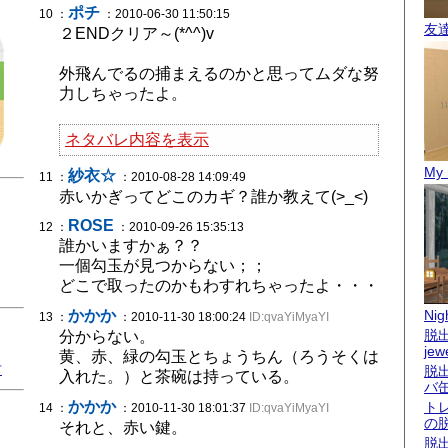
ポチ
10 ：
：2010-06-30 11:50:15
友
２ENDクリア～(*^^)v
外飛んでるの捕まえるのかと思ってムダな努
力しちゃったよ。
ネタバレ内容を表示
My 
紗衣☆
11 ：
：2010-08-28 14:09:49
赤いかぎってどこのカギ？誰か教えて(>_<)
ROSE
12 ：
：2010-09-26 15:35:13
誰かいますかぁ？？
一個勾玉が見つからない；；
どこで取ったのかもわすれちゃったよ・・・
かかか
Nigh
13 ：
：2010-11-30 18:00:24
ID:qvaYiMyaYI
脱出
分からない。
jew
黄、赤、緑の勾玉とちょうちん（ろうそくは
君
脱
入れた。）と茶碗は持っている。
バ
かかか
ト
14 ：
：2010-11-30 18:01:37
ID:qvaYiMyaYI
の
それと、赤い鍵。
脱