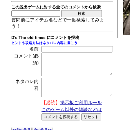
この脱出ゲームに対する全てのコメントから検索
質問前にアイテム名などで一度検索してみよ
う！
D's The old times にコメントを投稿
ヒントや攻略方法はネタバレ内容に書こう
名前
コメント(必
須)
ネタバレ内
容
【必読】
掲示板ご利用ルール
このゲーム以外の雑談などは