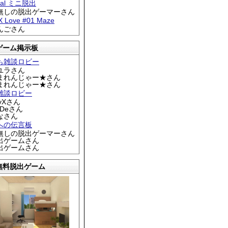
tral ミニ脱出
名無しの脱出ゲーマーさん
 X Love #01 Maze
りんごさん
ゲーム掲示板
も雑談ロビー
カユラさん
くまれんじゃー★さん
くまれんじゃー★さん
雑談ロビー
EyXさん
DDeさん
なさん
への伝言板
名無しの脱出ゲーマーさん
脱出ゲームさん
脱出ゲームさん
無料脱出ゲーム