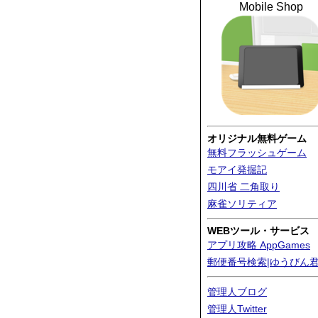
Mobile Shop
オリジナル無料ゲーム
無料フラッシュゲーム
モアイ発掘記
四川省 二角取り
麻雀ソリティア
WEBツール・サービス
アプリ攻略 AppGames
郵便番号検索|ゆうびん
管理人ブログ
管理人Twitter