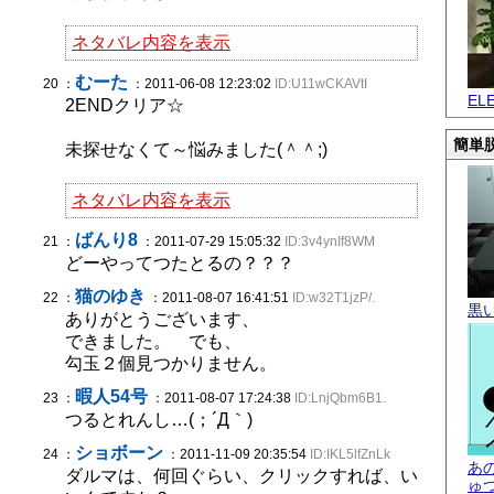
ネタバレ内容を表示
むーた
20 ：
：2011-06-08 12:23:02
ID:U11wCKAVtI
EL
2ENDクリア☆
簡単脱
未探せなくて～悩みました(＾＾;)
ネタバレ内容を表示
ばんり8
21 ：
：2011-07-29 15:05:32
ID:3v4ynIf8WM
どーやってつたとるの？？？
猫のゆき
22 ：
：2011-08-07 16:41:51
ID:w32T1jzP/.
黒
ありがとうございます、
できました。 でも、
勾玉２個見つかりません。
暇人54号
23 ：
：2011-08-07 17:24:38
ID:LnjQbm6B1.
つるとれんし…(；´Д｀)
ショボーン
24 ：
：2011-11-09 20:35:54
ID:IKL5lfZnLk
あ
ダルマは、何回ぐらい、クリックすれば、い
ゅ