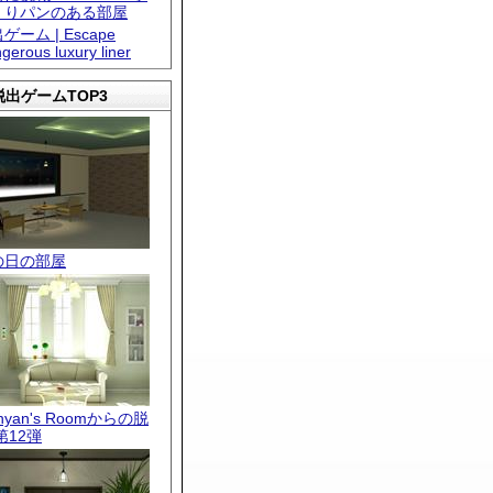
くりパンのある部屋
ゲーム | Escape
gerous luxury liner
出ゲームTOP3
の日の部屋
.nyan's Roomからの脱
第12弾