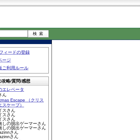
S フィードの登録
ページ
板ご利用ルール
攻略/質問/感想
のエレベータ
さん
stmas Escape （クリス
エスケープ）
アイスさん
アイスさん
アイスさん
名無しの脱出ゲーマーさん
名無しの脱出ゲーマーさん
iazinnさん
iazinnさん