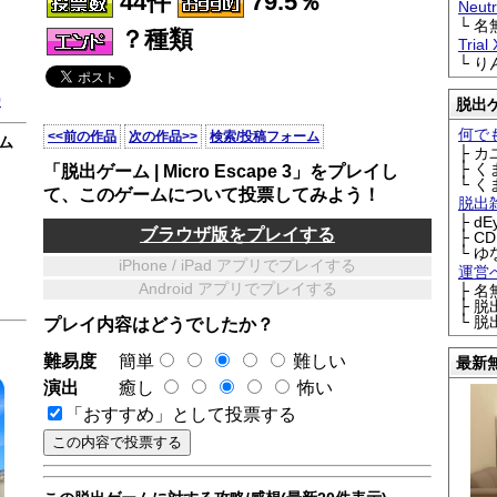
44件
79.5％
Neu
└ 
？種類
Trial
└ 
0
脱出
何で
<<前の作品
次の作品>>
検索/投稿フォーム
ム
├ 
├ 
「脱出ゲーム | Micro Escape 3」をプレイし
└ 
て、このゲームについて投票してみよう！
脱出
├ d
ブラウザ版をプレイする
├ C
└ ゆ
iPhone / iPad アプリでプレイする
運営
Android アプリでプレイする
├ 
├ 
└ 
プレイ内容はどうでしたか？
難易度
簡単
難しい
最新
演出
癒し
怖い
「おすすめ」として投票する