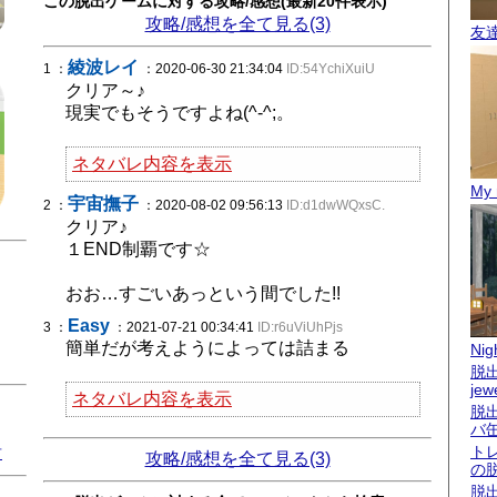
この脱出ゲームに対する攻略/感想(最新20件表示)
攻略/感想を全て見る(3)
友
綾波レイ
1 ：
：2020-06-30 21:34:04
ID:54YchiXuiU
クリア～♪
現実でもそうですよね(^-^;。
ネタバレ内容を表示
My 
宇宙撫子
2 ：
：2020-08-02 09:56:13
ID:d1dwWQxsC.
クリア♪
１END制覇です☆
おお…すごいあっという間でした!!
Easy
3 ：
：2021-07-21 00:34:41
ID:r6uViUhPjs
簡単だが考えようによっては詰まる
Nigh
脱出
jew
ネタバレ内容を表示
脱
バ
ト
君
攻略/感想を全て見る(3)
の
脱