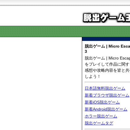
脱出ゲーム | Micro Esc
3
脱出ゲーム | Micro Escap
をプレイして作品に関す
感想や攻略内容を皆と共
しよう！
日本語無料脱出ゲーム
新着ブラウザ脱出ゲーム
新着iOS脱出ゲーム
新着Android脱出ゲーム
ホラー脱出ゲーム
脱出ゲームタグ