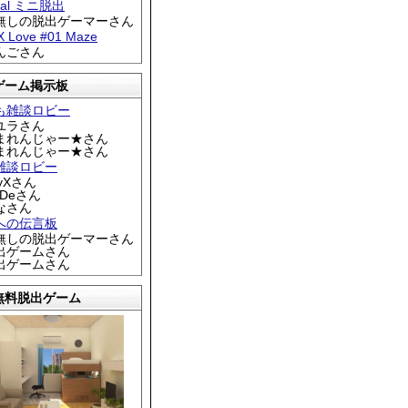
tral ミニ脱出
名無しの脱出ゲーマーさん
 X Love #01 Maze
りんごさん
ゲーム掲示板
も雑談ロビー
カユラさん
くまれんじゃー★さん
くまれんじゃー★さん
雑談ロビー
EyXさん
DDeさん
なさん
への伝言板
名無しの脱出ゲーマーさん
脱出ゲームさん
脱出ゲームさん
無料脱出ゲーム