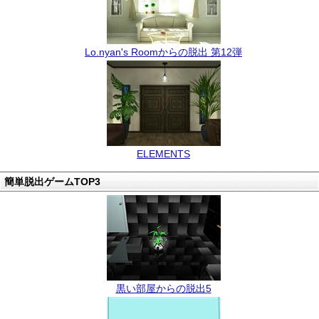
Lo.nyan's Roomからの脱出 第12弾
ELEMENTS
簡単脱出ゲームTOP3
黒い部屋からの脱出5