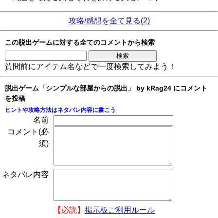
攻略/感想を全て見る(2)
この脱出ゲームに対する全てのコメントから検索
質問前にアイテム名などで一度検索してみよう！
脱出ゲーム「シンプルな部屋からの脱出」 by kRag24 にコメント
を投稿
ヒントや攻略方法はネタバレ内容に書こう
名前
コメント(必
須)
ネタバレ内容
【必読】
掲示板ご利用ルール