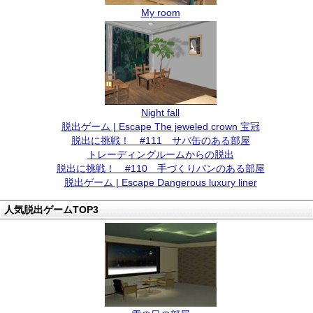
My room
Night fall
脱出ゲーム | Escape The jeweled crown 宝冠
脱出に挑戦！ #111 サバ缶のある部屋
トレーディングルームからの脱出
脱出に挑戦！ #110 手づくりパンのある部屋
脱出ゲーム | Escape Dangerous luxury liner
人気脱出ゲームTOP3