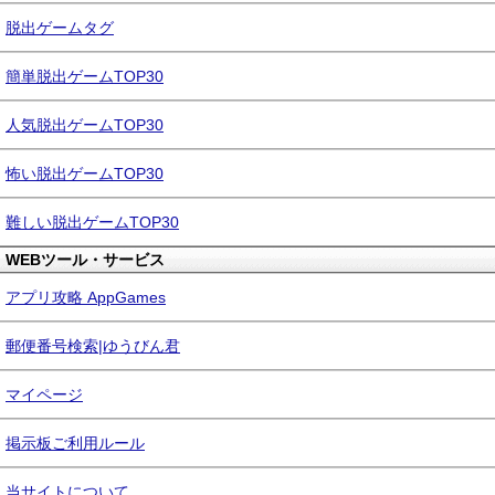
脱出ゲームタグ
簡単脱出ゲームTOP30
人気脱出ゲームTOP30
怖い脱出ゲームTOP30
難しい脱出ゲームTOP30
WEBツール・サービス
アプリ攻略 AppGames
郵便番号検索|ゆうびん君
マイページ
掲示板ご利用ルール
当サイトについて