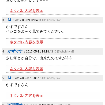
ネタバレ内容を表示
Ｍ
3 ：
：2017-05-09 12:04:11
ID:DPl63yJsvc
かずですさん
ハシゴをよ～く見てみてください。
ネタバレ内容を表示
かずです
4 ：
：2017-05-11 14:18:43
ID:j9WhyMhvyE
少し何とか自分で、出来たのですが⇩⇩
ネタバレ内容を表示
Ｍ
5 ：
：2017-05-11 15:08:13
ID:DPl63yJsvc
かずですさん
ネタバレ内容を表示
宇宙撫子