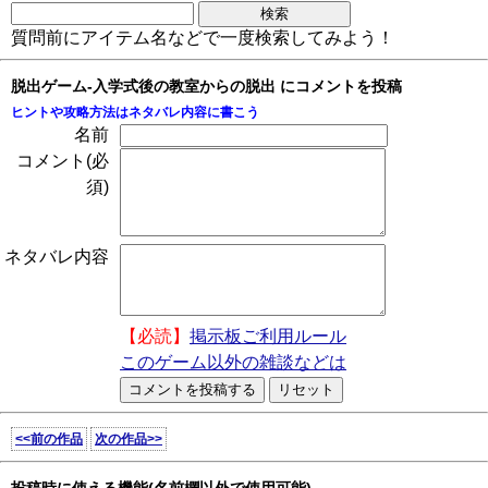
質問前にアイテム名などで一度検索してみよう！
脱出ゲーム-入学式後の教室からの脱出 にコメントを投稿
ヒントや攻略方法はネタバレ内容に書こう
名前
コメント(必
須)
ネタバレ内容
【必読】
掲示板ご利用ルール
このゲーム以外の雑談などは
<<前の作品
次の作品>>