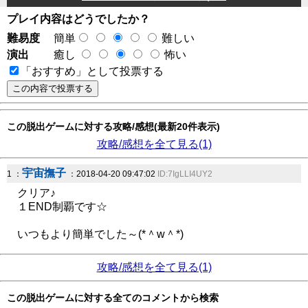
プレイ内容はどうでしたか？
難易度
簡単
難しい
演出
癒し
怖い
「おすすめ」として投票する
この脱出ゲームに対する攻略/感想(最新20件表示)
攻略/感想を全て見る(1)
宇宙撫子
1 ：
：2018-04-20 09:47:02
ID:7IgLLI4UY2
クリア♪
１END制覇です☆
いつもより簡単でした～(*＾w＾*)
攻略/感想を全て見る(1)
この脱出ゲームに対する全てのコメントから検索