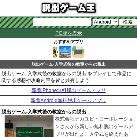
PC版を表示
おすすめアプリ
脱出ゲーム-入学式後の教室からの脱出
脱出ゲーム-入学式後の教室からの脱出 をプレイして作品に
関する感想や攻略内容を皆と共有しよう！
新着iPhone無料脱出ゲームアプリ
新着Android無料脱出ゲームアプリ
脱出ゲーム-入学式後の教室からの脱出
株式会社ナカユビ・コーポレーショ
ンさんから新しい無料脱出ゲームア
プリが出たよ。入学式を終えたあ