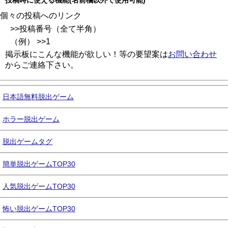
投稿時に使える機能(名前欄以外で使用可能)
個々の投稿へのリンク
>>投稿番号（全て半角）
（例） >>1
掲示板にこんな機能が欲しい！等の要望案は
お問い合わせ
からご連絡下さい。
日本語無料脱出ゲーム
ホラー脱出ゲーム
脱出ゲームタグ
簡単脱出ゲームTOP30
人気脱出ゲームTOP30
怖い脱出ゲームTOP30