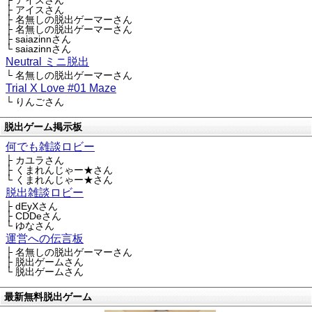
├ アイスさん
├ アイスさん
├ 名無しの脱出ゲーマーさん
├ 名無しの脱出ゲーマーさん
├ saiazinnさん
└ saiazinnさん
Neutral ミニ脱出
└ 名無しの脱出ゲーマーさん
Trial X Love #01 Maze
└ りんごさん
脱出ゲーム掲示板
何でも雑談ロビー
├ カユラさん
├ くまれんじゃー★さん
└ くまれんじゃー★さん
脱出雑談ロビー
├ dEyXさん
├ CDDeさん
└ ゆなさん
運営への伝言板
├ 名無しの脱出ゲーマーさん
├ 脱出ゲームさん
└ 脱出ゲームさん
最新無料脱出ゲーム