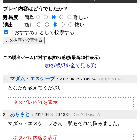
プレイ内容はどうでしたか？
難易度
簡単
難しい
演出
癒し
怖い
「おすすめ」として投票する
この脱出ゲームに対する攻略/感想(最新20件表示)
攻略/感想を全て見る(6)
マダム・エスケープ
1 ：
：2017-04-25 20:09:24
ID:qRj7mv1U/A
どなたか教えてください
ネタバレ内容を表示
あらさと
2 ：
：2017-04-25 20:13:09
ID:hdMLObsUTA
マダム・エスケープさん、私もそれで悩みました。
ネタバレ内容を表示