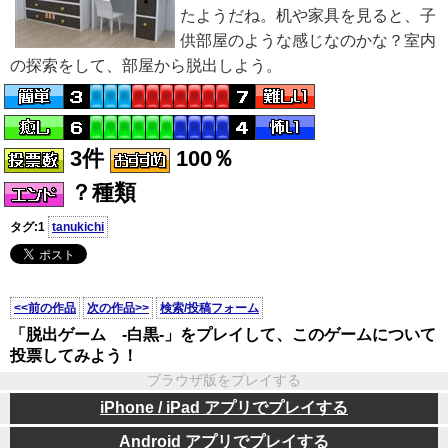
たようだね。机や家具を見ると、子
供部屋のような感じなのかな？室内
の探索をして、部屋から脱出しよう。
3件
100％
？種類
タグ:1
tanukichi
<<前の作品
次の作品>>
検索/投稿フォーム
「脱出ゲーム -白黒-」をプレイして、このゲームについて
投票してみよう！
ブラウザ版をプレイする
iPhone / iPad アプリでプレイする
Android アプリでプレイする