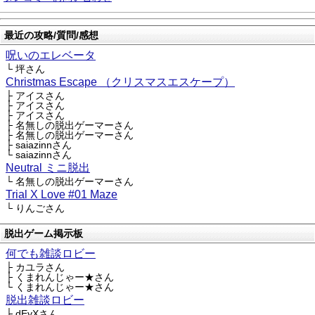
最近の攻略/質問/感想
呪いのエレベータ
└ 坪さん
Christmas Escape （クリスマスエスケープ）
├ アイスさん
├ アイスさん
├ アイスさん
├ 名無しの脱出ゲーマーさん
├ 名無しの脱出ゲーマーさん
├ saiazinnさん
└ saiazinnさん
Neutral ミニ脱出
└ 名無しの脱出ゲーマーさん
Trial X Love #01 Maze
└ りんごさん
脱出ゲーム掲示板
何でも雑談ロビー
├ カユラさん
├ くまれんじゃー★さん
└ くまれんじゃー★さん
脱出雑談ロビー
├ dEyXさん