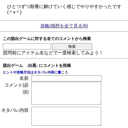
ひとつずつ順番に解けていく感じでやりやすかったです
(＾v＾)
攻略/感想を全て見る(6)
この脱出ゲームに対する全てのコメントから検索
質問前にアイテム名などで一度検索してみよう！
脱出ゲーム -白黒- にコメントを投稿
ヒントや攻略方法はネタバレ内容に書こう
名前
コメント(必
須)
ネタバレ内容