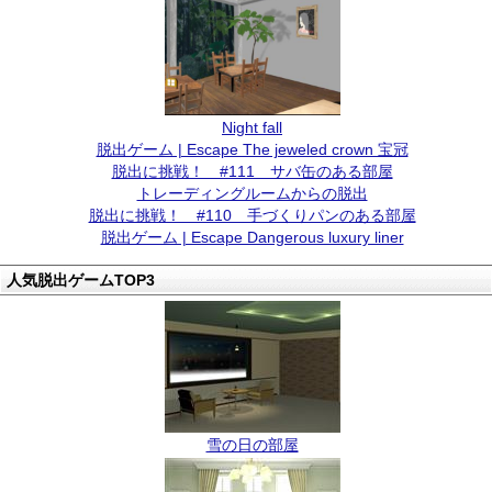
Night fall
脱出ゲーム | Escape The jeweled crown 宝冠
脱出に挑戦！ #111 サバ缶のある部屋
トレーディングルームからの脱出
脱出に挑戦！ #110 手づくりパンのある部屋
脱出ゲーム | Escape Dangerous luxury liner
人気脱出ゲームTOP3
雪の日の部屋