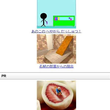
あのこの へやから だっしゅつ！
石材の部屋からの脱出
PR