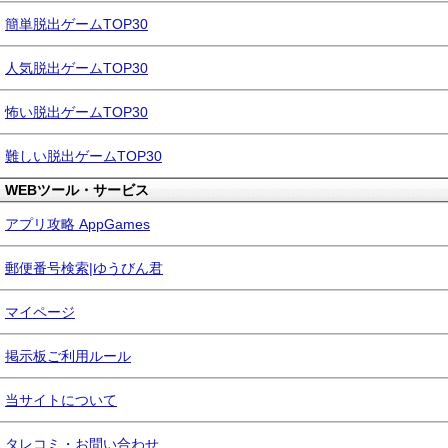
簡単脱出ゲームTOP30
人気脱出ゲームTOP30
怖い脱出ゲームTOP30
難しい脱出ゲームTOP30
WEBツール・サービス
アプリ攻略 AppGames
郵便番号検索|ゆうびん君
マイページ
掲示板ご利用ルール
当サイトについて
タレコミ・お問い合わせ