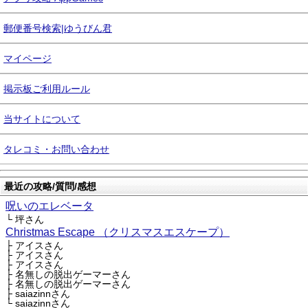
郵便番号検索|ゆうびん君
マイページ
掲示板ご利用ルール
当サイトについて
タレコミ・お問い合わせ
最近の攻略/質問/感想
呪いのエレベータ
└ 坪さん
Christmas Escape （クリスマスエスケープ）
├ アイスさん
├ アイスさん
├ アイスさん
├ 名無しの脱出ゲーマーさん
├ 名無しの脱出ゲーマーさん
├ saiazinnさん
└ saiazinnさん