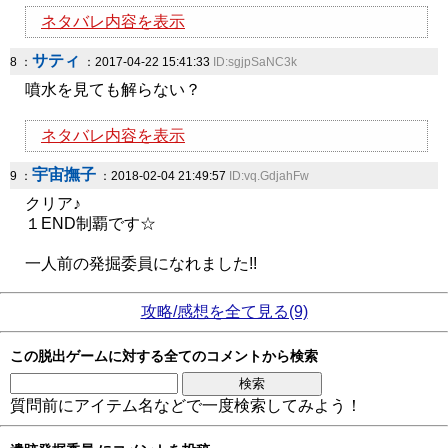
ネタバレ内容を表示
サティ
8 ：
：2017-04-22 15:41:33
ID:sgjpSaNC3k
噴水を見ても解らない？
ネタバレ内容を表示
宇宙撫子
9 ：
：2018-02-04 21:49:57
ID:vq.GdjahFw
クリア♪
１END制覇です☆
一人前の発掘委員になれました!!
攻略/感想を全て見る(9)
この脱出ゲームに対する全てのコメントから検索
質問前にアイテム名などで一度検索してみよう！