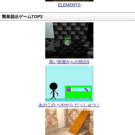
ELEMENTS
簡単脱出ゲームTOP3
黒い部屋からの脱出5
あのこの へやから だっしゅつ！