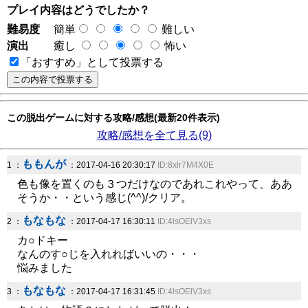
プレイ内容はどうでしたか？
難易度
簡単
難しい
演出
癒し
怖い
「おすすめ」として投票する
この脱出ゲームに対する攻略/感想(最新20件表示)
攻略/感想を全て見る(9)
ももんが
1 ：
：2017-04-16 20:30:17
ID:8xlr7M4X0E
色も像を置くのも３つだけなのであれこれやって、ああ
そうか・・という感じ(^^)/クリア。
もなもな
2 ：
：2017-04-17 16:30:11
ID:4lsOElV3xs
カ○ドキー
なんのす○じを入れればいいの・・・
悩みました
もなもな
3 ：
：2017-04-17 16:31:45
ID:4lsOElV3xs