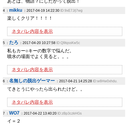
あとは、物語？にしたがって脱出！
mikku
4 ：
：2017-04-19 14:22:30
ID:9xE7J/j7wg
楽しくクリア！！！！
ネタバレ内容を表示
たろ
5 ：
：2017-04-20 10:27:58
ID:Q9tqssKw5c
私もカー○キーの数字で悩んだ。
噴水の場面でよく見ると。。。
ネタバレ内容を表示
名無しの脱出ゲーマー
6 ：
：2017-04-21 14:25:28
ID:w8Hw0xhdu.
てきとうにやったら出られたけど。。
ネタバレ内容を表示
WO7
7 ：
：2017-04-22 13:40:20
ID:zBp3czkHGs
イ＝２