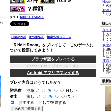
37件
70.3％
Neu
└ 
？種類
Trial
0
└ 
タグ:1
RIDDLE ESCAPE
ム
脱出
何で
├ 
<<前の作品
次の作品>>
検索/投稿フォーム
├ 
└ 
「Riddle Room」をプレイして、このゲームに
脱出
├ d
ついて投票してみよう！
├ C
└ ゆ
ブラウザ版をプレイする
運営
├ 
iPhone / iPad アプリでプレイする
├ 
└ 
Android アプリでプレイする
最新
プレイ内容はどうでしたか？
難易度
簡単
難しい
演出
癒し
怖い
「おすすめ」として投票する