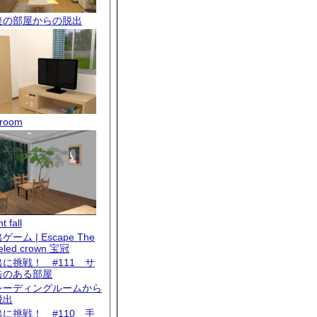
達の部屋からの脱出
room
t fall
ゲーム | Escape The
eled crown 宝冠
出に挑戦！ #111 サ
缶のある部屋
レーディングルームから
脱出
出に挑戦！ #110 手