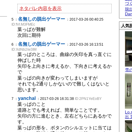
づ
ネタバレ内容を表示
脱出
Dan
名無しの脱出ゲーマー
5 ：
：2017-03-26 00:40:25
ID:fVI.M3FMEc
人気脱
葉っぱが難解
次回に期待
名無しの脱出ゲーマー
6 ：
：2017-03-26 16:13:51
ID:XdNb2/w3IM
葉っぱのところは、曲線の矢印を真っ直ぐに
伸ばした時
矢印を上向きに考えるか、下向きに考えるか
雪
で
葉っぱの向きが変わってしまいますが
それでも2通りしかないので難しくはないと
思います。
yanchal
7 ：
：2017-03-26 16:31:38
ID:2PN1YeEoBY
葉っぱのこと
道路とでも考えれば、簡単なことです。
Lo
矢印の方に進むとき、左右どちらにあるかで
出 
す。
葉っぱの形を、ボタンのシルエットに当ては