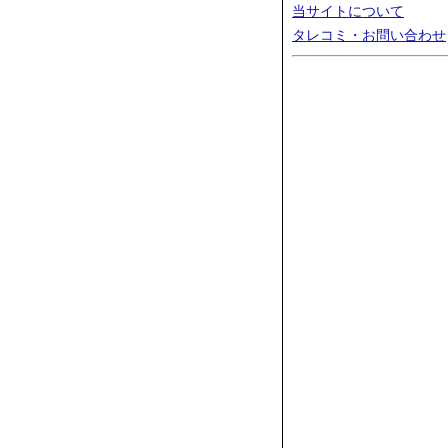
当サイトについて
タレコミ・お問い合わせ