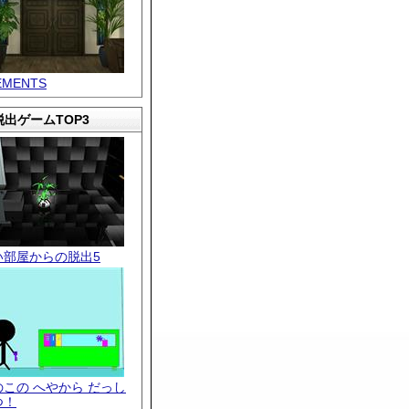
EMENTS
出ゲームTOP3
い部屋からの脱出5
のこの へやから だっし
つ！