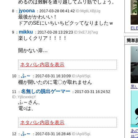
めるのは難解を通り越してムリ筋でしょう。
jyoona
8 ：
：2017-03-28 06:41:42
ID:MgtlLXBjUg
最後がかわいい！
ドアのSEにいちいちビクッてなりましたｗ
EL
mikku
9 ：
：2017-03-28 13:29:23
ID:9xE7J/j7wg
楽しくクリア！！！！
簡単脱
開かない扉…
ネタバレ内容を表示
ふ～
10 ：
：2017-03-31 16:10:09
ID:iAplI/Sgi.
棚が開いたのに電〇が取れません
黒
名無しの脱出ゲーマー
11 ：
：2017-03-31 16:24:52
ID:.Yj8cwxkqY
ふ～さん、
電○は、
ネタバレ内容を表示
あ
ふ～
12 ：
：2017-03-31 16:28:46
ID:iAplI/Sgi.
ゅ