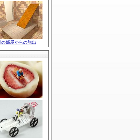
材の部屋からの脱出