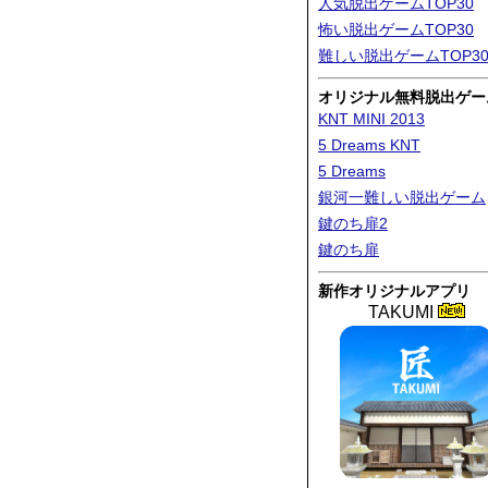
人気脱出ゲームTOP30
怖い脱出ゲームTOP30
難しい脱出ゲームTOP3
オリジナル無料脱出ゲー
KNT MINI 2013
5 Dreams KNT
5 Dreams
銀河一難しい脱出ゲーム
鍵のち扉2
鍵のち扉
新作オリジナルアプリ
TAKUMI