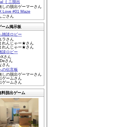
tral ミニ脱出
名無しの脱出ゲーマーさん
 X Love #01 Maze
りんごさん
ゲーム掲示板
も雑談ロビー
カユラさん
くまれんじゃー★さん
くまれんじゃー★さん
雑談ロビー
EyXさん
DDeさん
なさん
への伝言板
名無しの脱出ゲーマーさん
脱出ゲームさん
脱出ゲームさん
無料脱出ゲーム