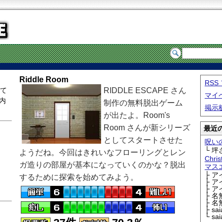
Riddle Room
RS
して
RIDDLE ESCAPE さん
マイ
内
制作の無料脱出ゲーム
掲示
が出たよ。Room's
Room さんが新シリーズ
最近の
としてスタートさせた
呪い
└ 坪
ようだね。今回はきれいなフローリングとレン
Chri
ガ造りの部屋が基本になっていくのかな？脱出
マス
├ 
するために探索を始めてみよう。
├ 
├ 
├ 
├ 
├ sa
└ sa