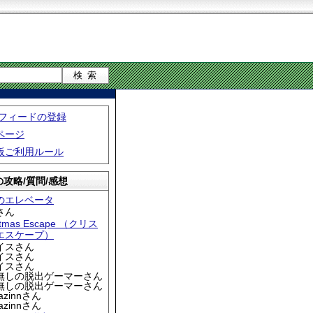
S フィードの登録
ページ
板ご利用ルール
攻略/質問/感想
のエレベータ
さん
stmas Escape （クリス
エスケープ）
アイスさん
アイスさん
アイスさん
名無しの脱出ゲーマーさん
名無しの脱出ゲーマーさん
iazinnさん
iazinnさん