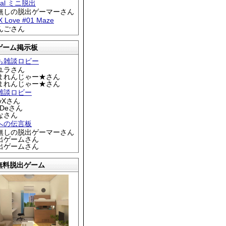
tral ミニ脱出
名無しの脱出ゲーマーさん
 X Love #01 Maze
りんごさん
ゲーム掲示板
も雑談ロビー
カユラさん
くまれんじゃー★さん
くまれんじゃー★さん
雑談ロビー
EyXさん
DDeさん
なさん
への伝言板
名無しの脱出ゲーマーさん
脱出ゲームさん
脱出ゲームさん
無料脱出ゲーム