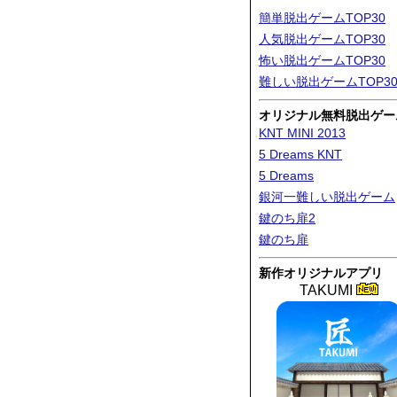
簡単脱出ゲームTOP30
人気脱出ゲームTOP30
怖い脱出ゲームTOP30
難しい脱出ゲームTOP3
オリジナル無料脱出ゲー
KNT MINI 2013
5 Dreams KNT
5 Dreams
銀河一難しい脱出ゲーム
鍵のち扉2
鍵のち扉
新作オリジナルアプリ
TAKUMI