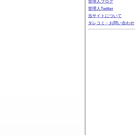
管理人ブログ
管理人Twitter
当サイトについて
タレコミ・お問い合わせ