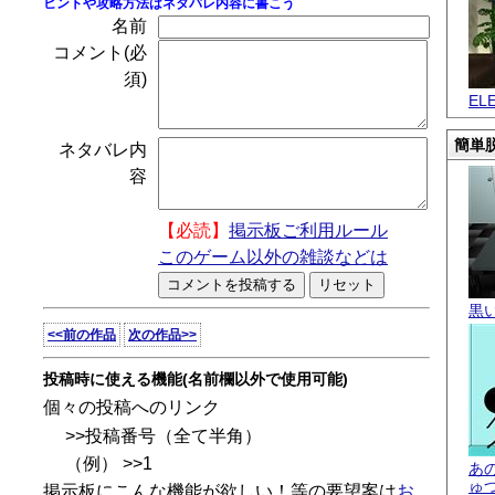
ヒントや攻略方法はネタバレ内容に書こう
名前
コメント(必
須)
EL
簡単脱
ネタバレ内
容
【必読】
掲示板ご利用ルール
このゲーム以外の雑談などは
黒
<<前の作品
次の作品>>
投稿時に使える機能(名前欄以外で使用可能)
個々の投稿へのリンク
>>投稿番号（全て半角）
（例） >>1
あ
ゅ
掲示板にこんな機能が欲しい！等の要望案は
お