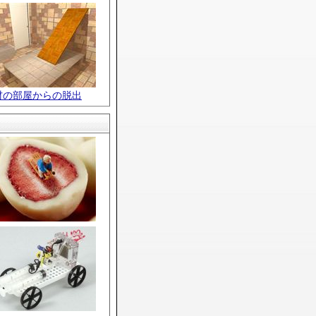
材の部屋からの脱出