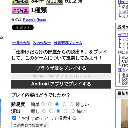
34件
91.2％
Neu
└ 
1種類
Trial
└ 
タグ:1
Room's Room
0
脱出
何で
ム
├ 
<<前の作品
次の作品>>
検索/投稿フォーム
├ 
└ 
「仕掛けだらけの部屋からの脱出６」をプレイ
脱出
├ d
して、このゲームについて投票してみよう！
├ C
└ ゆ
ブラウザ版をプレイする
運営
├ 
iPhone / iPad アプリでプレイする
├ 
└ 
Android アプリでプレイする
最新
プレイ内容はどうでしたか？
難易度
簡単
難しい
演出
癒し
怖い
「おすすめ」として投票する