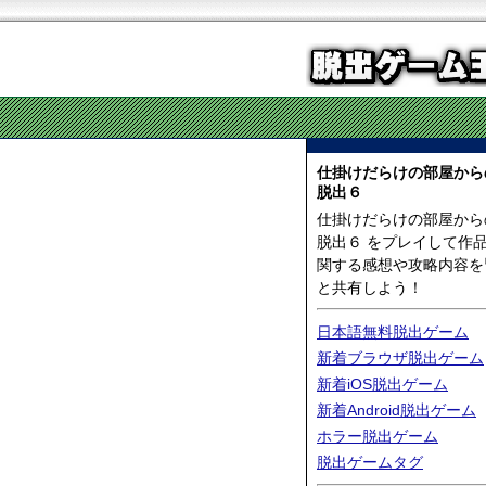
仕掛けだらけの部屋から
脱出６
仕掛けだらけの部屋から
脱出６ をプレイして作
関する感想や攻略内容を
と共有しよう！
日本語無料脱出ゲーム
新着ブラウザ脱出ゲーム
新着iOS脱出ゲーム
新着Android脱出ゲーム
ホラー脱出ゲーム
脱出ゲームタグ