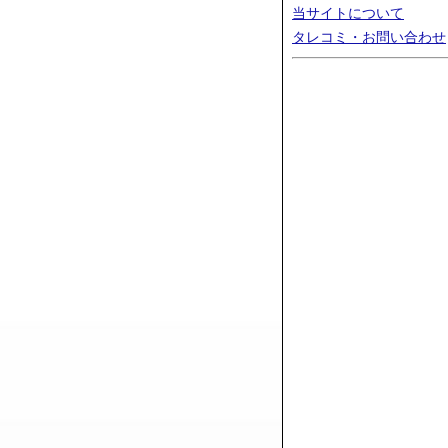
当サイトについて
タレコミ・お問い合わせ