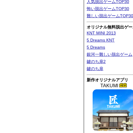
人気脱出ゲームTOP30
怖い脱出ゲームTOP30
難しい脱出ゲームTOP3
オリジナル無料脱出ゲー
KNT MINI 2013
5 Dreams KNT
5 Dreams
銀河一難しい脱出ゲーム
鍵のち扉2
鍵のち扉
新作オリジナルアプリ
TAKUMI