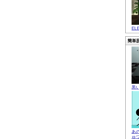
EL
簡単脱
黒
あ
ゅ