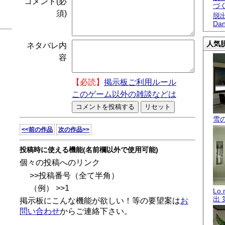
コメント(必
づ
須)
脱出
Dan
人気脱
ネタバレ内
容
【必読】
掲示板ご利用ルール
このゲーム以外の雑談などは
雪
<<前の作品
次の作品>>
投稿時に使える機能(名前欄以外で使用可能)
個々の投稿へのリンク
>>投稿番号（全て半角）
（例） >>1
Lo
出 
掲示板にこんな機能が欲しい！等の要望案は
お
問い合わせ
からご連絡下さい。