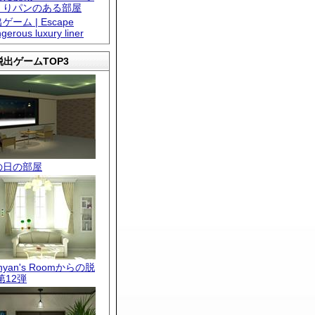
くりパンのある部屋
ゲーム | Escape
gerous luxury liner
出ゲームTOP3
の日の部屋
.nyan's Roomからの脱
第12弾