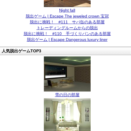
Night fall
脱出ゲーム | Escape The jeweled crown 宝冠
脱出に挑戦！ #111 サバ缶のある部屋
トレーディングルームからの脱出
脱出に挑戦！ #110 手づくりパンのある部屋
脱出ゲーム | Escape Dangerous luxury liner
人気脱出ゲームTOP3
雪の日の部屋