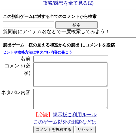
攻略/感想を全て見る(2)
この脱出ゲームに対する全てのコメントから検索
質問前にアイテム名などで一度検索してみよう！
脱出ゲーム 桜の見える和室からの脱出 にコメントを投稿
ヒントや攻略方法はネタバレ内容に書こう
名前
コメント(必
須)
ネタバレ内容
【必読】
掲示板ご利用ルール
このゲーム以外の雑談などは