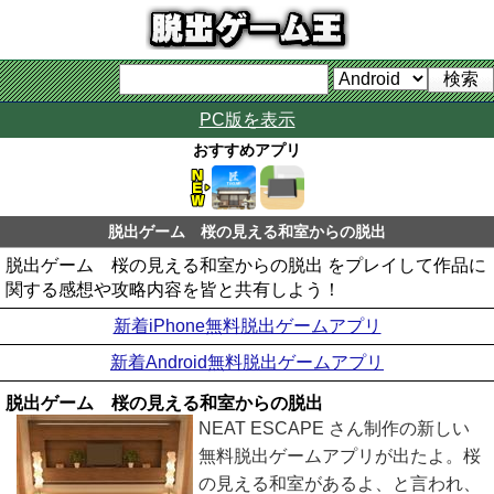
PC版を表示
おすすめアプリ
脱出ゲーム 桜の見える和室からの脱出
脱出ゲーム 桜の見える和室からの脱出 をプレイして作品に
関する感想や攻略内容を皆と共有しよう！
新着iPhone無料脱出ゲームアプリ
新着Android無料脱出ゲームアプリ
脱出ゲーム 桜の見える和室からの脱出
NEAT ESCAPE さん制作の新しい
無料脱出ゲームアプリが出たよ。桜
の見える和室があるよ、と言われ、