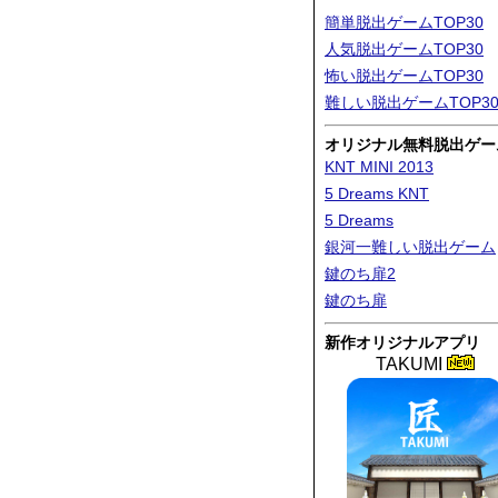
簡単脱出ゲームTOP30
人気脱出ゲームTOP30
怖い脱出ゲームTOP30
難しい脱出ゲームTOP3
オリジナル無料脱出ゲー
KNT MINI 2013
5 Dreams KNT
5 Dreams
銀河一難しい脱出ゲーム
鍵のち扉2
鍵のち扉
新作オリジナルアプリ
TAKUMI