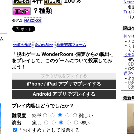
4件
100％
Neu
└ 
？種類
Trial
└ 
タグ:1
NAZOKOI
0
脱出
何で
ム
├ 
<<前の作品
次の作品>>
検索/投稿フォーム
├ 
└ 
「脱出ゲーム WonderRoom -洞窟からの脱出-」
脱出
├ d
をプレイして、このゲームについて投票してみ
├ C
よう！
└ ゆ
運営
ブラウザ版をプレイする
├ 
├ 
iPhone / iPad アプリでプレイする
└ 
Android アプリでプレイする
最新
プレイ内容はどうでしたか？
難易度
簡単
難しい
演出
癒し
怖い
「おすすめ」として投票する