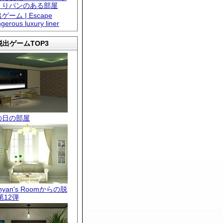
くりパンのある部屋
ゲーム | Escape
gerous luxury liner
出ゲームTOP3
の日の部屋
.nyan's Roomからの脱
第12弾