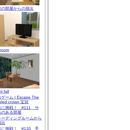
達の部屋からの脱出
room
t fall
ゲーム | Escape The
eled crown 宝冠
出に挑戦！ #111 サ
缶のある部屋
レーディングルームから
脱出
出に挑戦！ #110 手