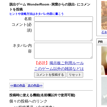
脱出ゲーム WonderRoom -洞窟からの脱出- にコメン
トを投稿
ヒントや攻略方法はネタバレ内容に書こう
名前
コメント(必
須)
石
PR
ネタバレ内
容
【必読】
掲示板ご利用ルール
このゲーム以外の雑談などは
<<前の作品
次の作品>>
投稿時に使える機能(名前欄以外で使用可能)
個々の投稿へのリンク