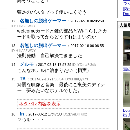
高そうなこと！
づ
脱出
猫足のバスタブって使いにくそう
Dan
名無しの脱出ゲーマー
12 ：
：2017-02-18 06:05:59
人気脱
ID:H1IA23WDY.
welcomeカードと鍵の部品とWi-Fiらしきカ
ードを取ってからどうすればよいのか...
名無しの脱出ゲーマー
13 ：
：2017-02-18 06:06:55
ID:H1IA23WDY.
法則発動！自己解決できました
メルモ
14 ：
：2017-02-18 17:57:25
ID:IYDmaFt3dk
雪
こんなホテルに泊まりたい（切実）
TA
15 ：
：2017-02-18 21:58:34
ID:fXFdnQyXYI
綺麗な映像と音楽 最後にご褒美のディナ
ー 夢みたいなホテルでした。
ネタバレ内容を表示
Lo
tn
16 ：
：2017-03-12 17:47:33
ID:ZBveDH.uk2
出 
２つを・・・