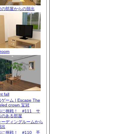
達の部屋からの脱出
room
t fall
ゲーム | Escape The
eled crown 宝冠
出に挑戦！ #111 サ
缶のある部屋
レーディングルームから
脱出
出に挑戦！ #110 手