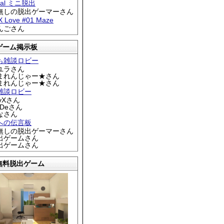
tral ミニ脱出
名無しの脱出ゲーマーさん
 X Love #01 Maze
りんごさん
ゲーム掲示板
も雑談ロビー
カユラさん
くまれんじゃー★さん
くまれんじゃー★さん
雑談ロビー
EyXさん
DDeさん
なさん
への伝言板
名無しの脱出ゲーマーさん
脱出ゲームさん
脱出ゲームさん
無料脱出ゲーム