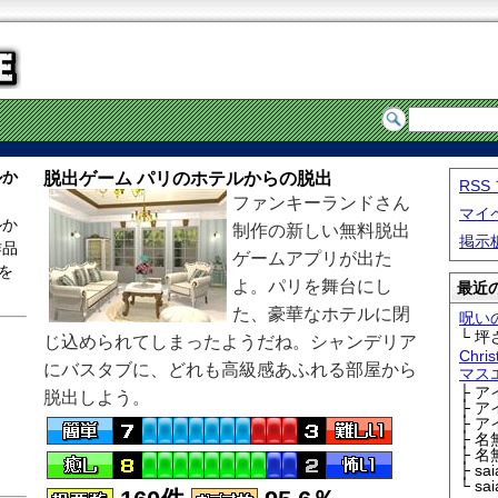
ルか
脱出ゲーム パリのホテルからの脱出
RS
ファンキーランドさん
マイ
ルか
制作の新しい無料脱出
掲示
作品
ゲームアプリが出た
を
よ。パリを舞台にし
最近の
た、豪華なホテルに閉
呪い
└ 坪
じ込められてしまったようだね。シャンデリア
Chri
にバスタブに、どれも高級感あふれる部屋から
マス
├ 
脱出しよう。
├ 
├ 
├ 
├ 
├ sa
└ sa