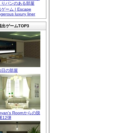
くりパンのある部屋
ゲーム | Escape
gerous luxury liner
出ゲームTOP3
の日の部屋
.nyan's Roomからの脱
第12弾