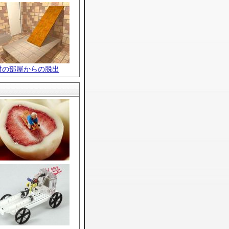
材の部屋からの脱出