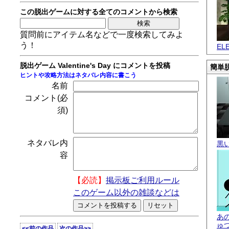
この脱出ゲームに対する全てのコメントから検索
質問前にアイテム名などで一度検索してみよ
う！
EL
脱出ゲーム Valentine's Day にコメントを投稿
簡単脱
ヒントや攻略方法はネタバレ内容に書こう
名前
コメント(必
須)
ネタバレ内
黒
容
【必読】
掲示板ご利用ルール
このゲーム以外の雑談などは
あ
ゅ
<<前の作品
次の作品>>