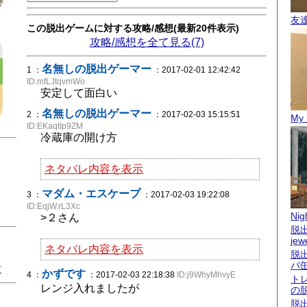
友
この脱出ゲームに対する攻略/感想(最新20件表示)
攻略/感想を全て見る(7)
名無しの脱出ゲーマー
1 ：
：2017-02-01 12:42:42
ID:mfLJtqvmWo
安定して面白い
名無しの脱出ゲーマー
2 ：
：2017-02-03 15:15:51
My 
ID:EKaqtIp9ZM
冷蔵庫の開け方
ネタバレ内容を表示
マダム・エスケープ
3 ：
：2017-02-03 19:22:08
ID:EqjW.rL3Xc
Nigh
>２さん
脱出
jew
ネタバレ内容を表示
脱
バ
君
かずです
4 ：
：2017-02-03 22:18:38
ID:j9WhyMhvyE
ト
レンジ入れましたが
の
脱