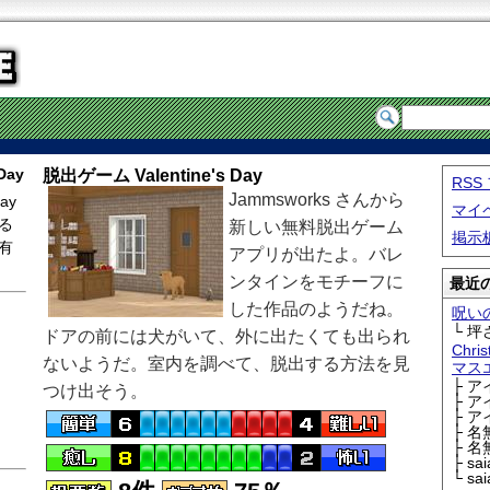
Day
脱出ゲーム Valentine's Day
RS
Jammsworks さんから
ay
マイ
る
新しい無料脱出ゲーム
掲示
有
アプリが出たよ。バレ
ンタインをモチーフに
最近の
した作品のようだね。
呪い
└ 坪
ドアの前には犬がいて、外に出たくても出られ
Chri
ないようだ。室内を調べて、脱出する方法を見
マス
├ 
つけ出そう。
├ 
├ 
├ 
├ 
├ sa
└ sa