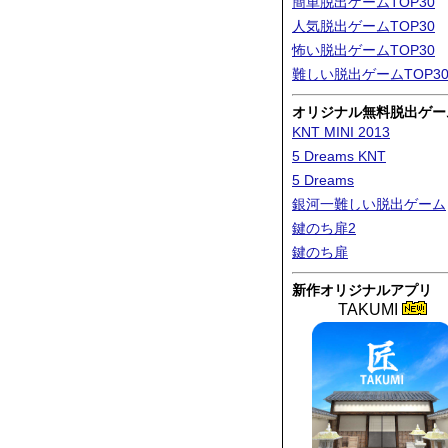
簡単脱出ゲームTOP30
人気脱出ゲームTOP30
怖い脱出ゲームTOP30
難しい脱出ゲームTOP3
オリジナル無料脱出ゲー
KNT MINI 2013
5 Dreams KNT
5 Dreams
銀河一難しい脱出ゲーム
鍵のち扉2
鍵のち扉
新作オリジナルアプリ
TAKUMI