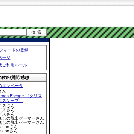
S フィードの登録
ページ
板ご利用ルール
攻略/質問/感想
のエレベータ
さん
stmas Escape （クリス
エスケープ）
アイスさん
アイスさん
アイスさん
名無しの脱出ゲーマーさん
名無しの脱出ゲーマーさん
iazinnさん
iazinnさん