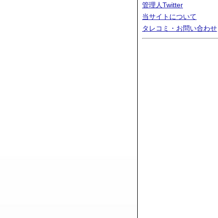
管理人Twitter
当サイトについて
タレコミ・お問い合わせ