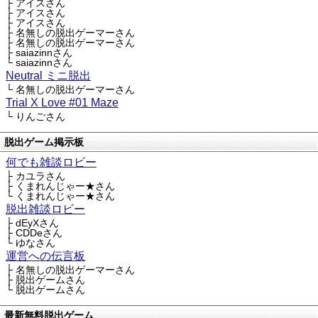
├ アイスさん
├ アイスさん
├ アイスさん
├ 名無しの脱出ゲーマーさん
├ 名無しの脱出ゲーマーさん
├ saiazinnさん
└ saiazinnさん
Neutral ミニ脱出
└ 名無しの脱出ゲーマーさん
Trial X Love #01 Maze
└ りんごさん
脱出ゲーム掲示板
何でも雑談ロビー
├ カユラさん
├ くまれんじゃー★さん
└ くまれんじゃー★さん
脱出雑談ロビー
├ dEyXさん
├ CDDeさん
└ ゆなさん
運営への伝言板
├ 名無しの脱出ゲーマーさん
├ 脱出ゲームさん
└ 脱出ゲームさん
最新無料脱出ゲーム