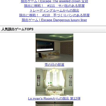
脱出ゲーム | Escape The jeweled crown 宝冠
脱出に挑戦！ #111 サバ缶のある部屋
トレーディングルームからの脱出
脱出に挑戦！ #110 手づくりパンのある部屋
脱出ゲーム | Escape Dangerous luxury liner
人気脱出ゲームTOP3
雪の日の部屋
Lo.nyan's Roomからの脱出 第12弾