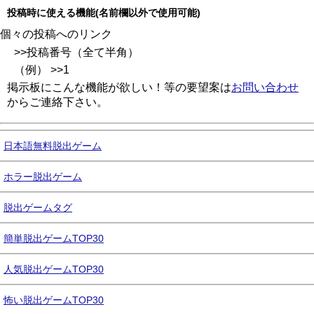
投稿時に使える機能(名前欄以外で使用可能)
個々の投稿へのリンク
>>投稿番号（全て半角）
（例） >>1
掲示板にこんな機能が欲しい！等の要望案は
お問い合わせ
からご連絡下さい。
日本語無料脱出ゲーム
ホラー脱出ゲーム
脱出ゲームタグ
簡単脱出ゲームTOP30
人気脱出ゲームTOP30
怖い脱出ゲームTOP30