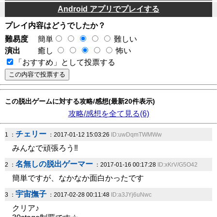
Android アプリでプレイする
プレイ内容はどうでしたか？
難易度
簡単
難しい
演出
癒し
怖い
「おすすめ」として投票する
この脱出ゲームに対する攻略/感想(最新20件表示)
攻略/感想を全て見る(6)
チェリー
1 ：
：2017-01-12 15:03:26
ID:uwDqmTWMWw
みんなで頑張ろう‼
名無しの脱出ゲーマー
2 ：
：2017-01-16 00:17:28
ID:xKrV/G5O42
簡単ですが、なかなか面白かったです
宇宙撫子
3 ：
：2017-02-28 00:11:48
ID:a3JYj6uNwc
クリア♪