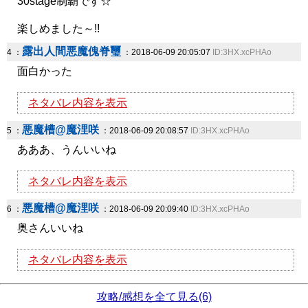
30stage制覇です☆
楽しめました～!!
露出人間悪魔傀脊璽
4 ：
：2018-06-09 20:05:07
ID:3HX.xcPHAo
面白かった
ネタバレ内容を表示
悪魔槽@魔浬咲
5 ：
：2018-06-09 20:08:57
ID:3HX.xcPHAo
あああ、うんいいね
ネタバレ内容を表示
悪魔槽@魔浬咲
6 ：
：2018-06-09 20:09:40
ID:3HX.xcPHAo
奥さんいいね
ネタバレ内容を表示
攻略/感想を全て見る(6)