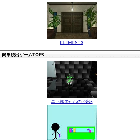
ELEMENTS
簡単脱出ゲームTOP3
黒い部屋からの脱出5