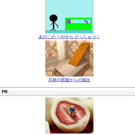
あのこの へやから だっしゅつ！
石材の部屋からの脱出
PR