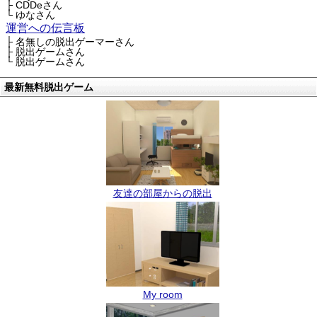
├ CDDeさん
└ ゆなさん
運営への伝言板
├ 名無しの脱出ゲーマーさん
├ 脱出ゲームさん
└ 脱出ゲームさん
最新無料脱出ゲーム
友達の部屋からの脱出
My room