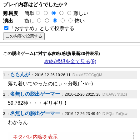
プレイ内容はどうでしたか？
難易度
簡単
難しい
演出
癒し
怖い
「おすすめ」として投票する
この脱出ゲームに対する攻略/感想(最新20件表示)
攻略/感想を全て見る(9)
ももんが
1 ：
：2016-12-26 10:26:11
ID:uxMZOCGgQM
落ち着いてやったのにぃ～分殺(;´･ω･)
名無しの脱出ゲーマー
2 ：
：2016-12-26 20:25:28
ID:uAW3NtJIZs
59.762秒・・・ギリギリ！
名無しの脱出ゲーマー
3 ：
：2016-12-26 23:49:49
ID:FQbrlZoQxw
わからん
ネタバレ内容を表示