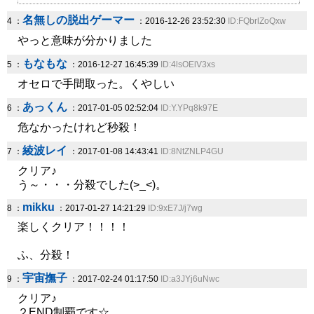
名無しの脱出ゲーマー
4 ：
：2016-12-26 23:52:30
ID:FQbrlZoQxw
やっと意味が分かりました
もなもな
5 ：
：2016-12-27 16:45:39
ID:4lsOElV3xs
オセロで手間取った。くやしい
あっくん
6 ：
：2017-01-05 02:52:04
ID:Y.YPq8k97E
危なかったけれど秒殺！
綾波レイ
7 ：
：2017-01-08 14:43:41
ID:8NtZNLP4GU
クリア♪
う～・・・分殺でした(>_<)。
mikku
8 ：
：2017-01-27 14:21:29
ID:9xE7J/j7wg
楽しくクリア！！！！
ふ、分殺！
宇宙撫子
9 ：
：2017-02-24 01:17:50
ID:a3JYj6uNwc
クリア♪
２END制覇です☆