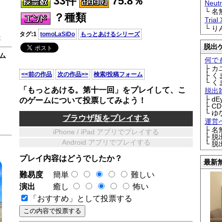
33件
75.8％
Neu
└ 
？種類
Trial
└ 
タグ:1
tomoLaSiDo
もっとあけるシリーズ
0
脱出
ム
何で
├ 
<<前の作品
次の作品>>
検索/投稿フォーム
├ 
└ 
「もっとあける。第十一回」をプレイして、こ
脱出
├ d
のゲームについて投票してみよう！
├ C
└ ゆ
ブラウザ版をプレイする
運営
├ 
iPhone / iPad アプリでプレイする
├ 
Android アプリでプレイする
└ 
プレイ内容はどうでしたか？
最新
難易度
簡単
難しい
演出
癒し
怖い
「おすすめ」として投票する