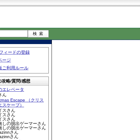
S フィードの登録
ページ
板ご利用ルール
攻略/質問/感想
のエレベータ
さん
stmas Escape （クリス
エスケープ）
アイスさん
アイスさん
アイスさん
名無しの脱出ゲーマーさん
名無しの脱出ゲーマーさん
iazinnさん
iazinnさん