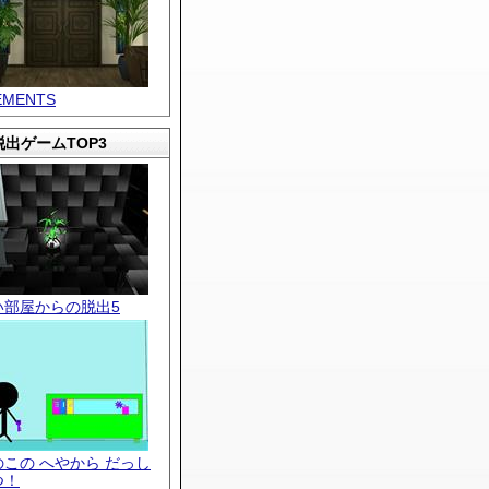
EMENTS
出ゲームTOP3
い部屋からの脱出5
のこの へやから だっし
つ！