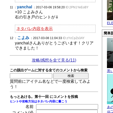
yanchal
11 ：
：2017-03-06 19:58:20
ID:2PN1YeEoBY
>10 こよみさん
右の引き戸のヒントが⇓
EL
ネタバレ内容を表示
簡単脱
こよみ
12 ：
：2017-03-08 11:04:33
ID:zYcCpZs3AY
yanchalさんありがとうございます！クリア
できました！
攻略/感想を全て見る(11)
この脱出ゲームに対する全てのコメントから検索
黒
質問前にアイテム名などで一度検索してみよ
う！
もっとあける。第十一回 にコメントを投稿
ヒントや攻略方法はネタバレ内容に書こう
名前
あ
ゅ
コメント(必