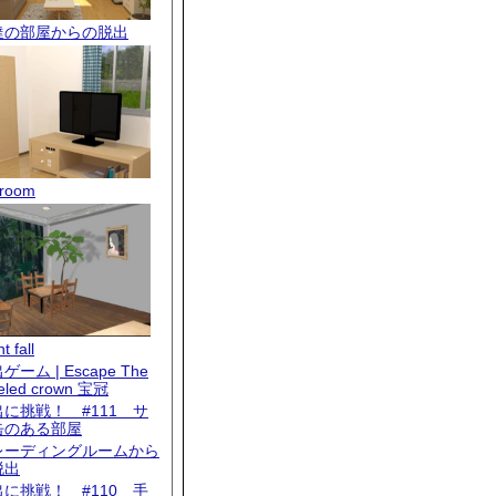
達の部屋からの脱出
room
t fall
ゲーム | Escape The
eled crown 宝冠
出に挑戦！ #111 サ
缶のある部屋
レーディングルームから
脱出
出に挑戦！ #110 手