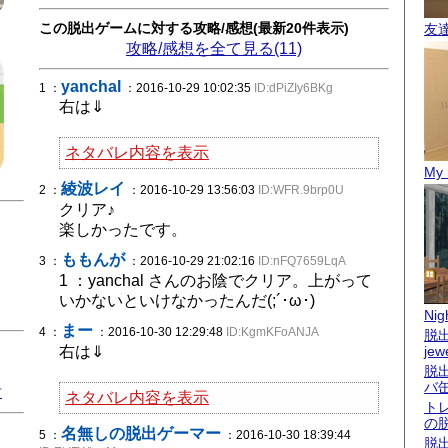
この脱出ゲームに対する攻略/感想(最新20件表示)
友
攻略/感想を全て見る(11)
yanchal
1 ：
：2016-10-29 10:02:35
ID:dPiZIy6BKg
右は⇓
ネタバレ内容を表示
My 
綾波レイ
2 ：
：2016-10-29 13:56:03
ID:WFR.9brp0U
クリア♪
楽しかったです。
ももんが
3 ：
：2016-10-29 21:02:16
ID:nFQ7659LqA
1 ：yanchal さんのお陰でクリア。上がって
いかないといけなかったんだ(;´･ω･)
Nigh
まー
4 ：
：2016-10-30 12:29:48
ID:KgmKFoANJA
脱出
右は⇓
jew
脱
バ
君
ネタバレ内容を表示
ト
の
名無しの脱出ゲーマー
5 ：
：2016-10-30 18:39:44
脱