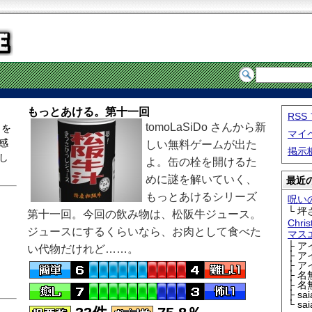
もっとあける。第十一回
RS
tomoLaSiDo さんから新
 を
マイ
感
しい無料ゲームが出た
掲示
し
よ。缶の栓を開けるた
めに謎を解いていく、
最近の
もっとあけるシリーズ
呪い
└ 坪
第十一回。今回の飲み物は、松阪牛ジュース。
Chri
ジュースにするくらいなら、お肉として食べた
マス
├ 
い代物だけれど……。
├ 
├ 
├ 
├ 
├ sa
└ sa