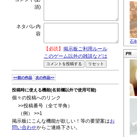
須)
ネタバレ内
容
石
【必読】
掲示板ご利用ルール
PR
このゲーム以外の雑談などは
<<前の作品
次の作品>>
投稿時に使える機能(名前欄以外で使用可能)
個々の投稿へのリンク
>>投稿番号（全て半角）
（例） >>1
掲示板にこんな機能が欲しい！等の要望案は
お
問い合わせ
からご連絡下さい。