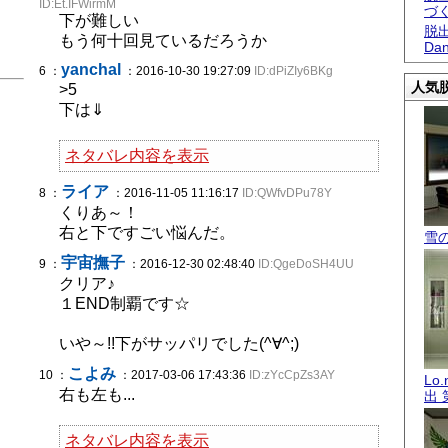
ID:Et.IFWirmM
づ
下が難しい
脱出
もう何十回見ているだろうか
Dan
yanchal
6 ：
：2016-10-30 19:27:09
ID:dPiZIy6BKg
人気脱
>5
下は⇓
ネタバレ内容を表示
ライア
8 ：
：2016-11-05 11:16:17
ID:QWfvDPu78Y
くりあ～！
右と下ですごい悩んだ。
雪
宇宙撫子
9 ：
：2016-12-30 02:48:40
ID:QgeDoSH4UU
クリア♪
１END制覇です☆
いや～!!下がサッパリでした(^∀^;)
こよみ
10 ：
：2017-03-06 17:43:36
ID:zYcCpZs3AY
Lo
右も左も...
出 
ネタバレ内容を表示